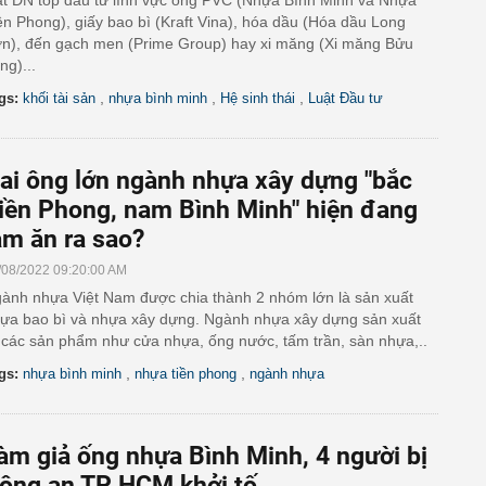
ạt DN top đầu từ lĩnh vực ống PVC (Nhựa Bình Minh và Nhựa
ền Phong), giấy bao bì (Kraft Vina), hóa dầu (Hóa dầu Long
n), đến gạch men (Prime Group) hay xi măng (Xi măng Bửu
ng)...
,
,
,
gs:
khối tài sản
nhựa bình minh
Hệ sinh thái
Luật Đầu tư
ai ông lớn ngành nhựa xây dựng "bắc
iền Phong, nam Bình Minh" hiện đang
àm ăn ra sao?
/08/2022 09:20:00 AM
ành nhựa Việt Nam được chia thành 2 nhóm lớn là sản xuất
ựa bao bì và nhựa xây dựng. Ngành nhựa xây dựng sản xuất
 các sản phẩm như cửa nhựa, ống nước, tấm trần, sàn nhựa,..
,
,
gs:
nhựa bình minh
nhựa tiền phong
ngành nhựa
àm giả ống nhựa Bình Minh, 4 người bị
ông an TP HCM khởi tố