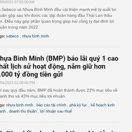
/05/2023 07:03:00 AM
 Sabeco và Nhựa Bình Minh đều cải thiện mạnh mẽ tỷ suất lợi
uận gộp sau khi được các tập đoàn hàng đầu Thái Lan thâu
m. Điều này góp phần quan trọng giúp hai công ty đạt đỉnh lợi
uận trong năm 2022.
,
gs:
sabeco
nhựa bình minh
hựa Bình Minh (BMP) báo lãi quý 1 cao
hất lịch sử hoạt động, nắm giữ hơn
.000 tỷ đồng tiền gửi
/04/2023 02:00:00 PM
ỉ sau quý đầu năm, BMP đã hoàn thành được 23% mục tiêu về
anh thu và 43% mục tiêu lợi nhuận.
,
,
,
gs:
nhựa bình minh
báo cáo tài chính
phá kỷ lục
kế hoạch kinh
,
,
anh
doanh thu thuần
lợi nhuận sau thuế