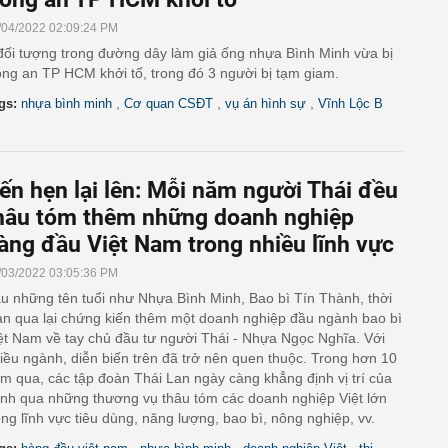
/04/2022 02:09:24 PM
đối tượng trong đường dây làm giả ống nhựa Bình Minh vừa bị
ng an TP HCM khởi tố, trong đó 3 người bị tạm giam.
,
,
,
gs:
nhựa bình minh
Cơ quan CSĐT
vụ án hình sự
Vĩnh Lộc B
ến hẹn lại lên: Mỗi năm người Thái đều
hâu tóm thêm những doanh nghiệp
àng đầu Việt Nam trong nhiều lĩnh vực
/03/2022 03:05:36 PM
u những tên tuổi như Nhựa Bình Minh, Bao bì Tín Thành, thời
an qua lại chứng kiến thêm một doanh nghiệp đầu ngành bao bì
ệt Nam về tay chủ đầu tư người Thái - Nhựa Ngọc Nghĩa. Với
iều ngành, diễn biến trên đã trở nên quen thuộc. Trong hơn 10
m qua, các tập đoàn Thái Lan ngày càng khẳng định vị trí của
nh qua những thương vụ thâu tóm các doanh nghiệp Việt lớn
ong lĩnh vực tiêu dùng, năng lượng, bao bì, nông nghiệp, vv.