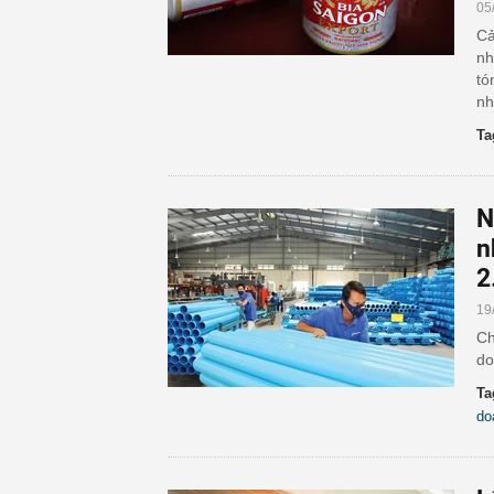
05
Cả
nh
tó
nh
Ta
N
n
2
19
Ch
do
Ta
do