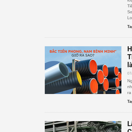
lo
Ti
Sơ
Lo
Ta
H
T
l
07
Ng
nh
ra
Ta
L
C