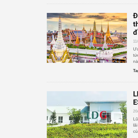
Đ
t
đ
11
Ướ
tứ
nà
Ta
L
E
20
Lũ
lã
củ