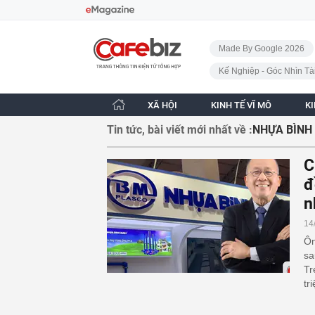
Bỏ qua điều hướng
CafeBiz - Trang chủ
Made By Google 2026
Kế Nghiệp - Góc Nhìn Tà
XÃ HỘI
KINH TẾ VĨ MÔ
K
Tin tức, bài viết mới nhất về :
NHỰA BÌNH
C
đ
n
14
Ôn
sa
Tr
tr