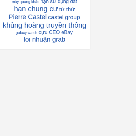
hạn sử dụng đất
máy quang khắc
hạn chung cư
từ thứ
Pierre Castel
castel group
khủng hoàng truyền thông
cựu CEO eBay
galaxy watch
lọi nhuận grab