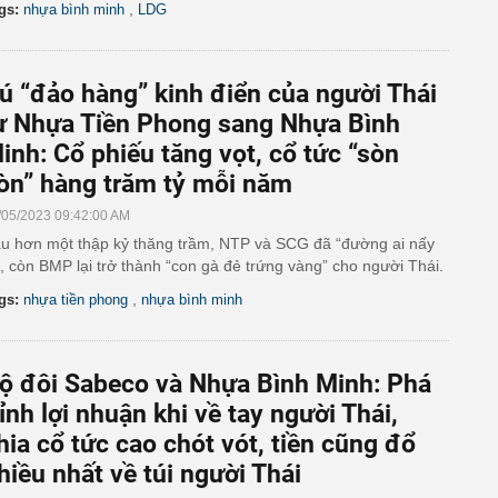
,
gs:
nhựa bình minh
LDG
ú “đảo hàng” kinh điển của người Thái
ừ Nhựa Tiền Phong sang Nhựa Bình
inh: Cổ phiếu tăng vọt, cổ tức “sòn
òn” hàng trăm tỷ mỗi năm
/05/2023 09:42:00 AM
u hơn một thập kỷ thăng trầm, NTP và SCG đã “đường ai nấy
”, còn BMP lại trở thành “con gà đẻ trứng vàng” cho người Thái.
,
gs:
nhựa tiền phong
nhựa bình minh
ộ đôi Sabeco và Nhựa Bình Minh: Phá
ỉnh lợi nhuận khi về tay người Thái,
hia cổ tức cao chót vót, tiền cũng đổ
hiều nhất về túi người Thái