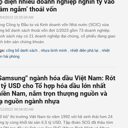
ộ diện nhiều doanh nghiệp nghìn tỷ vào
tầm ngắm’ thoái vốn
/04/2023 10:35:00 AM
ng Công ty Đầu tư và Kinh doanh vốn Nhà nước (SCIC) vừa
ng bố danh sách thoái vốn đợt 1/2023 gồm 73 doanh nghiệp.
nh sách này có 21 doanh nghiệp đại chúng, cổ phiếu đang giao
ch trên sàn chứng khoán.
,
,
,
gs:
công bố danh sách
nhựa bình minh
nhiệt điện phả lại
nhiệt
ện hải phòng
'Samsung'' ngành hóa dầu Việt Nam: Rót
 tỷ USD cho Tổ hợp hóa dầu lớn nhất
iền Nam, nắm trọn thượng nguồn và
ạ nguồn ngành nhựa
/12/2022 08:58:00 AM
ổ bộ" thị trường Việt Nam từ năm 1992 với hệ sinh thái hơn 24
ng ty cùng khối tài sản 6,5 tỷ USD, Tập đoàn SCG đã thâu tóm