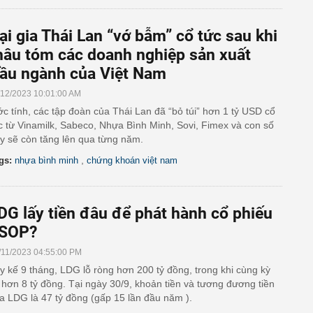
ại gia Thái Lan “vớ bẫm” cổ tức sau khi
hâu tóm các doanh nghiệp sản xuất
ầu ngành của Việt Nam
/12/2023 10:01:00 AM
c tính, các tập đoàn của Thái Lan đã “bỏ túi” hơn 1 tỷ USD cổ
c từ Vinamilk, Sabeco, Nhựa Bình Minh, Sovi, Fimex và con số
y sẽ còn tăng lên qua từng năm.
,
gs:
nhựa bình minh
chứng khoán việt nam
DG lấy tiền đâu để phát hành cổ phiếu
SOP?
/11/2023 04:55:00 PM
y kế 9 tháng, LDG lỗ ròng hơn 200 tỷ đồng, trong khi cùng kỳ
i hơn 8 tỷ đồng. Tại ngày 30/9, khoản tiền và tương đương tiền
a LDG là 47 tỷ đồng (gấp 15 lần đầu năm ).