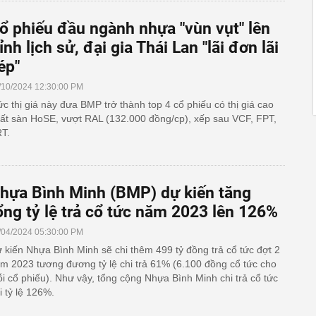
ổ phiếu đầu ngành nhựa "vùn vụt" lên
ỉnh lịch sử, đại gia Thái Lan "lãi đơn lãi
ép"
/10/2024 12:30:00 PM
c thị giá này đưa BMP trở thành top 4 cổ phiếu có thị giá cao
ất sàn HoSE, vượt RAL (132.000 đồng/cp), xếp sau VCF, FPT,
T.
hựa Bình Minh (BMP) dự kiến tăng
ổng tỷ lệ trả cổ tức năm 2023 lên 126%
/04/2024 05:30:00 PM
 kiến Nhựa Bình Minh sẽ chi thêm 499 tỷ đồng trả cổ tức đợt 2
m 2023 tương đương tỷ lệ chi trả 61% (6.100 đồng cổ tức cho
i cổ phiếu). Như vậy, tổng cộng Nhựa Bình Minh chi trả cổ tức
i tỷ lệ 126%.