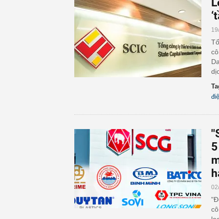
L
‘
19
Tổ
cô
Da
dị
Ta
đi
'
5
m
h
02
"Đ
cô