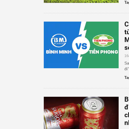
Ta
C
t
M
s
16
Sa
đi
Ta
B
đ
c
n