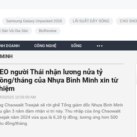
Samsung Galaxy Unpacked 2026
LÃI SUẤT DẬY SÓNG
CHỦ SHO
i Sản Và Gia Sản
BizReview
INH DOANH
CÔNG NGHỆ
SỐNG
 MINH
EO người Thái nhận lương nửa tỷ
ồng/tháng của Nhựa Bình Minh xin từ
hiệm
/03/2025 10:56:00 AM
g Chaowalit Treejak sẽ rời ghế Tổng giám đốc Nhựa Bình Minh
u gần 3 năm đảm nhận vị trí này. Thu nhập của ông Chaowalit
eejak năm 2024 vừa qua là 6,18 tỷ đồng, tương ứng hơn 500
iệu đồng/tháng.