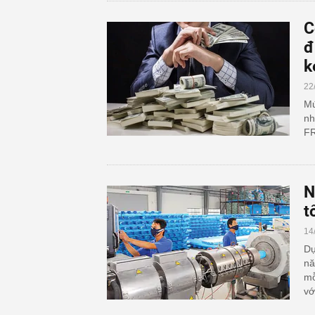
C
đ
k
22
Mứ
nh
FR
N
t
14
Dự
nă
mỗ
vớ