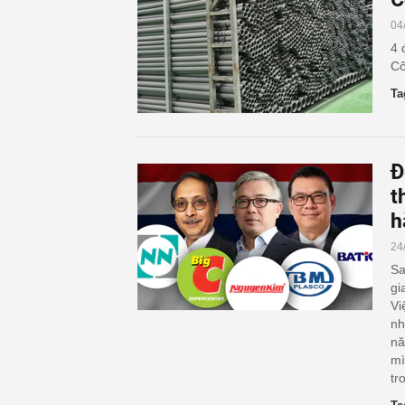
04
4 
Cô
Ta
Đ
t
h
24
Sa
gi
Vi
nh
nă
mì
tr