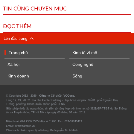
TIN CÙNG CHUYÊN MỤC
ĐỌC THÊM
Lên đầu trang
Trang chủ
Kinh tế vĩ mô
Xã hội
Công nghệ
Kinh doanh
Sống
© Copyright 2012 - 2026 -
Công ty Cổ phần VCCorp.
Tầng 17, 19, 20, 21 Toà nhà Center Building - Hapulico Complex, Số 01, phố Nguyễn Huy
Tưởng, phường Thanh Xuân, thành phố Hà Nội
Giấy phép thiết lập trang thông tin điện tử tổng hợp trên internet số 3321/GP-TTĐT do Sở Thông
tin và Truyền thông TP Hà Nội cấp ngày 03 tháng 07 năm 2019.
Điện thoại: 024 7309 5555 Máy lẻ 41294. Fax: 024-39743413
Email: info@cafebiz.vn
Chịu trách nhiệm quản lý nội dung: Bà Nguyễn Bích Minh