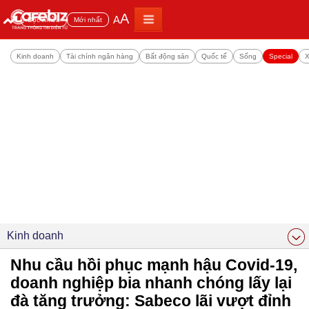
A
A
Đọc nhiều
Mới nhất
Kinh doanh
Tài chính ngân hàng
Bất động sản
Quốc tế
Sống
Special
X
Kinh doanh
Nhu cầu hồi phục mạnh hậu Covid-19,
doanh nghiệp bia nhanh chóng lấy lại
đà tăng trưởng: Sabeco lãi vượt đỉnh