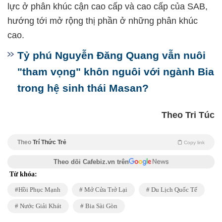
lực ở phân khúc cận cao cấp và cao cấp của SAB,
hướng tới mở rộng thị phần ở những phân khúc
cao.
Tỷ phú Nguyễn Đăng Quang vẫn nuôi
"tham vọng" khôn nguôi với ngành Bia
trong hệ sinh thái Masan?
Theo Tri Túc
Theo
Trí Thức Trẻ
Copy link
Theo dõi Cafebiz.vn trên
Từ khóa:
Hồi Phục Mạnh
Mở Cửa Trở Lại
Du Lịch Quốc Tế
Nước Giải Khát
Bia Sài Gòn