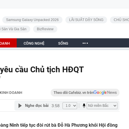
Samsung Galaxy Unpacked 2026
LÃI SUẤT DẬY SÓNG
CHỦ SHO
i Sản Và Gia Sản
BizReview
DOANH
CÔNG NGHỆ
SỐNG
 yêu cầu Chủ tịch HĐQT
'
KINH DOANH
Theo dõi Cafebiz.vn trên
3:58
Nghe đọc bài
ng Ninh tiếp tục đòi rút bà Đỗ Hà Phương khỏi Hội đồng