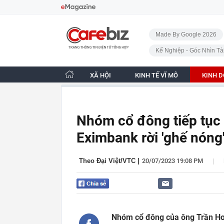
Bỏ qua điều hướng
CafeBiz - Trang chủ
Made By Google 2026
Kế Nghiệp - Góc Nhìn Tà
XÃ HỘI
KINH TẾ VĨ MÔ
KINH 
Nhóm cổ đông tiếp tục
Eximbank rời 'ghế nóng
|
Theo Đại Việt/VTC
|
20/07/2023 19:08 PM
Nhóm cổ đông của ông Trần Hoà