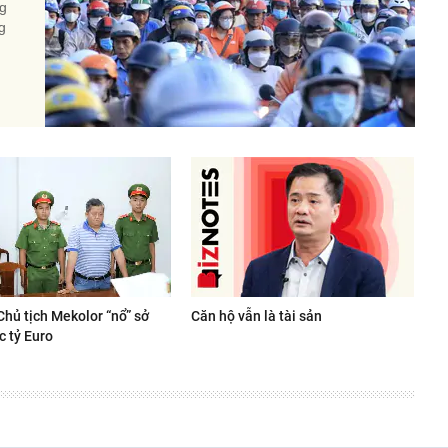
ng
g
Chủ tịch Mekolor “nổ” sở
Căn hộ vẫn là tài sản
c tỷ Euro