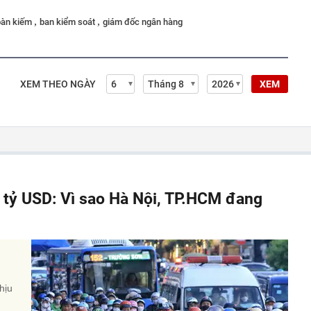
,
,
oàn kiếm
ban kiểm soát
giám đốc ngân hàng
XEM THEO NGÀY
XEM
á tỷ USD: Vì sao Hà Nội, TP.HCM đang
hịu