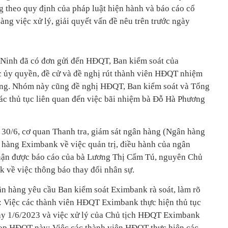
 theo quy định của pháp luật hiện hành và báo cáo cổ
ng việc xử lý, giải quyết vấn đề nêu trên trước ngày
 Ninh đã có đơn gửi đến HĐQT, Ban kiểm soát của
 ủy quyền, đề cử và đề nghị rút thành viên HĐQT nhiệm
ơng. Nhóm này cũng đề nghị HĐQT, Ban kiểm soát và Tổng
c thủ tục liên quan đến việc bãi nhiệm bà Đỗ Hà Phương
 30/6, cơ quan Thanh tra, giám sát ngân hàng (Ngân hàng
hàng Eximbank về việc quản trị, điều hành của ngân
nhận được báo cáo của bà Lương Thị Cẩm Tú, nguyên Chủ
về việc thông báo thay đổi nhân sự.
ân hàng yêu cầu Ban kiểm soát Eximbank rà soát, làm rõ
u: Việc các thành viên HĐQT Eximbank thực hiện thủ tục
ày 1/6/2023 và việc xử lý của Chủ tịch HĐQT Eximbank
 họp HĐQT này; Việc các thành viên HĐQT thực hiện các