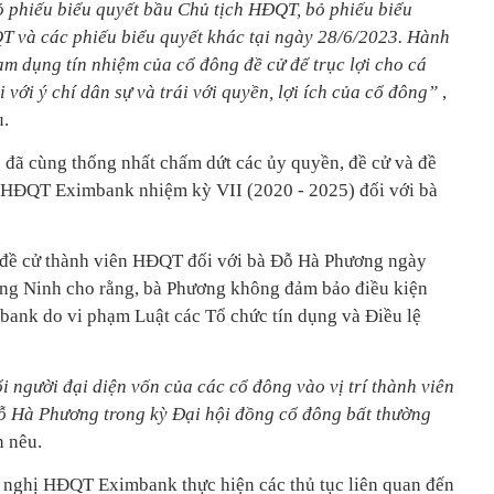
ỏ phiếu biểu quyết bầu Chủ tịch HĐQT, bỏ phiếu biểu
T và các phiếu biểu quyết khác tại ngày 28/6/2023. Hành
ạm dụng tín nhiệm của cổ đông đề cử để trục lợi cho cá
i với ý chí dân sự và trái với quyền, lợi ích của cổ đông”
,
u.
 đã cùng thống nhất chấm dứt các ủy quyền, đề cử và đề
 HĐQT Eximbank nhiệm kỳ VII (2020 - 2025) đối với bà
t đề cử thành viên HĐQT đối với bà Đỗ Hà Phương ngày
ng Ninh cho rằng, bà Phương không đảm bảo điều kiện
ank do vi phạm Luật các Tổ chức tín dụng và Điều lệ
ổi người đại diện vốn của các cổ đông vào vị trí thành viên
 Hà Phương trong kỳ Đại hội đồng cổ đông bất thường
n nêu.
nghị HĐQT Eximbank thực hiện các thủ tục liên quan đến