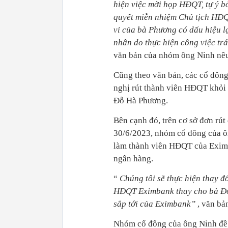
hiện việc mời họp HĐQT, tự ý b
quyết miễn nhiệm Chủ tịch HĐQ
vi của bà Phương có dấu hiệu l
nhân do thực hiện công việc trá
văn bản của nhóm ông Ninh nê
Cũng theo văn bản, các cổ đông
nghị rút thành viên HĐQT khỏi
Đỗ Hà Phương.
Bên cạnh đó, trên cơ sở đơn rú
30/6/2023, nhóm cổ đông của ô
làm thành viên HĐQT của Eximb
ngân hàng.
“
Chúng tôi sẽ thực hiện thay đ
HĐQT Eximbank thay cho bà Đỗ
sắp tới của Eximbank”
, văn bả
Nhóm cổ đông của ông Ninh đề 