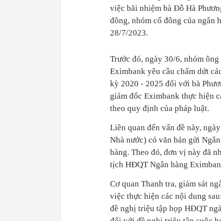
việc bãi nhiệm bà Đỗ Hà Phương
đông, nhóm cổ đông của ngân hà
28/7/2023.
Trước đó, ngày 30/6, nhóm ông
Eximbank yêu cầu chấm dứt các
kỳ 2020 - 2025 đối với bà Phư
giám đốc Eximbank thực hiện cá
theo quy định của pháp luật.
Liên quan đến vấn đề này, ngày
Nhà nước) có văn bản gửi Ngân 
hàng. Theo đó, đơn vị này đã 
tịch HĐQT Ngân hàng Eximbank 
Cơ quan Thanh tra, giám sát ng
việc thực hiện các nội dung sa
đề nghị triệu tập họp HĐQT ng
đối với đề nghị triệu tập cuộc