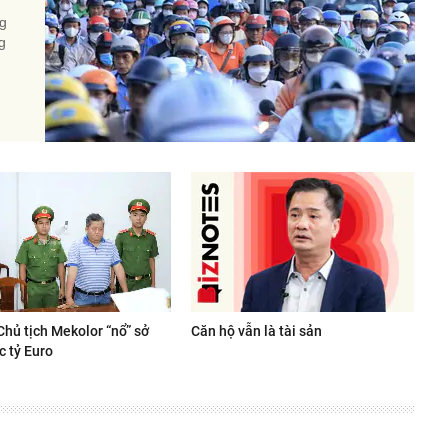
ng
g
Chủ tịch Mekolor “nổ” sở
Căn hộ vẫn là tài sản
c tỷ Euro