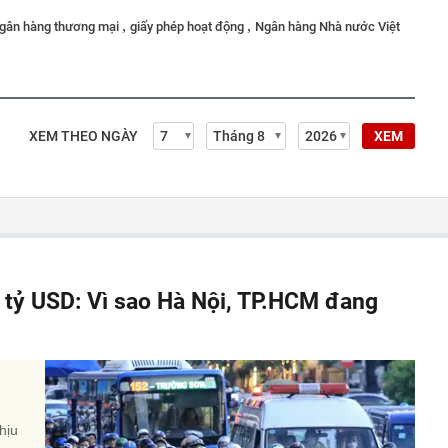
,
,
gân hàng thương mại
giấy phép hoạt động
Ngân hàng Nhà nước Việt
XEM THEO NGÀY
XEM
á tỷ USD: Vì sao Hà Nội, TP.HCM đang
hịu