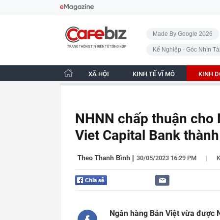
Bỏ qua điều hướng
CafeBiz - Trang chủ
Made By Google 2026
Kế Nghiệp - Góc Nhìn Tà
XÃ HỘI
KINH TẾ VĨ MÔ
KINH 
NHNN chấp thuận cho N
Viet Capital Bank thàn
|
Theo Thanh Bình
|
30/05/2023 16:29 PM
Ngân hàng Bản Việt vừa được N