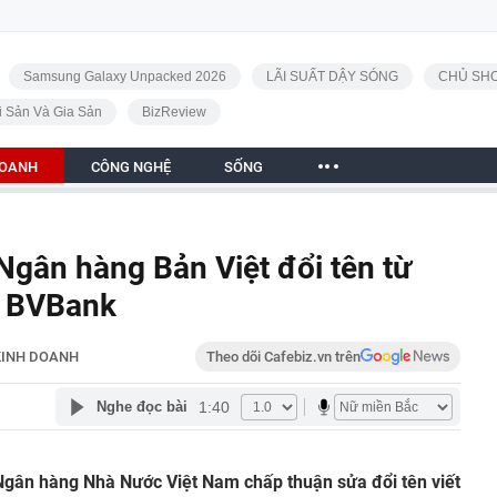
Samsung Galaxy Unpacked 2026
LÃI SUẤT DẬY SÓNG
CHỦ SHO
i Sản Và Gia Sản
BizReview
DOANH
CÔNG NGHỆ
SỐNG
gân hàng Bản Việt đổi tên từ
h BVBank
KINH DOANH
Theo dõi Cafebiz.vn trên
1:40
Nghe đọc bài
gân hàng Nhà Nước Việt Nam chấp thuận sửa đổi tên viết