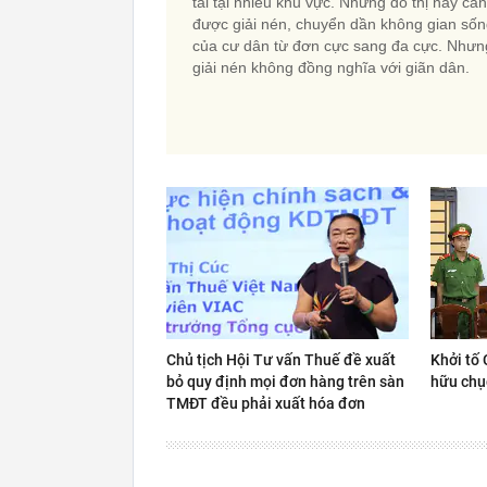
tải tại nhiều khu vực. Những đô thị này cần
được giải nén, chuyển dần không gian số
của cư dân từ đơn cực sang đa cực. Nhưn
giải nén không đồng nghĩa với giãn dân.
Chủ tịch Hội Tư vấn Thuế đề xuất
Khởi tố 
bỏ quy định mọi đơn hàng trên sàn
hữu chụ
TMĐT đều phải xuất hóa đơn