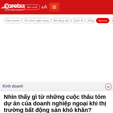
A
A
Đọc nhiều
Mới nhất
Kinh doanh
Tài chính ngân hàng
Bất động sản
Quốc tế
Sống
Special
X
Kinh doanh
Nhìn thấy gì từ những cuộc thâu tóm
dự án của doanh nghiệp ngoại khi thị
trường bất động sản khó khăn?