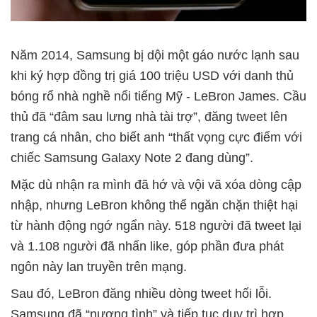
Năm 2014, Samsung bị dội một gáo nước lạnh sau
khi ký hợp đồng trị giá 100 triệu USD với danh thủ
bóng rổ nhà nghề nổi tiếng Mỹ - LeBron James. Cầu
thủ đã “đâm sau lưng nhà tài trợ”, đăng tweet lên
trang cá nhân, cho biết anh “thất vọng cực điểm với
chiếc Samsung Galaxy Note 2 đang dùng”.
Mặc dù nhận ra mình đã hớ và vội vã xóa dòng cập
nhập, nhưng LeBron không thể ngăn chặn thiệt hại
từ hành động ngớ ngẩn này. 518 người đã tweet lại
và 1.108 người đã nhấn like, góp phần đưa phát
ngôn này lan truyền trên mạng.
Sau đó, LeBron đăng nhiều dòng tweet hối lỗi.
Samsung đã “nương tình” và tiếp tục duy trì hợp