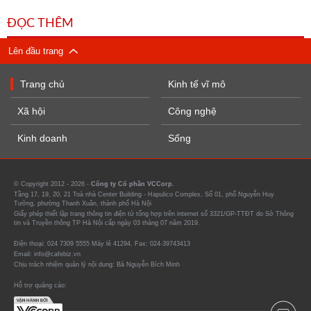
ĐỌC THÊM
Lên đầu trang
Trang chủ
Kinh tế vĩ mô
Xã hội
Công nghệ
Kinh doanh
Sống
© Copyright 2012 - 2026 -
Công ty Cổ phần VCCorp.
Tầng 17, 19, 20, 21 Toà nhà Center Building - Hapulico Complex, Số 01, phố Nguyễn Huy
Tưởng, phường Thanh Xuân, thành phố Hà Nội
Giấy phép thiết lập trang thông tin điện tử tổng hợp trên internet số 3321/GP-TTĐT do Sở Thông
tin và Truyền thông TP Hà Nội cấp ngày 03 tháng 07 năm 2019.
Điện thoại: 024 7309 5555 Máy lẻ 41294. Fax: 024-39743413
Email: info@cafebiz.vn
Chịu trách nhiệm quản lý nội dung: Bà Nguyễn Bích Minh
Hỗ trợ quảng cáo: