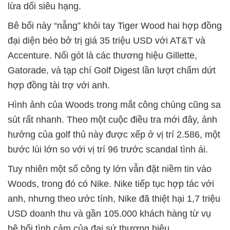
lừa dối siêu hạng.
Bê bối này “nẫng” khỏi tay Tiger Wood hai hợp đồng
đại diện béo bở trị giá 35 triệu USD với AT&T và
Accenture. Nối gót là các thương hiệu Gillette,
Gatorade, và tạp chí Golf Digest lần lượt chấm dứt
hợp đồng tài trợ với anh.
Hình ảnh của Woods trong mắt công chúng cũng sa
sút rất nhanh. Theo một cuộc điều tra mới đây, ảnh
hưởng của golf thủ này được xếp ở vị trí 2.586, một
bước lùi lớn so với vị trí 96 trước scandal tình ái.
Tuy nhiên một số công ty lớn vẫn đặt niềm tin vào
Woods, trong đó có Nike. Nike tiếp tục hợp tác với
anh, nhưng theo ước tính, Nike đã thiệt hại 1,7 triệu
USD doanh thu và gần 105.000 khách hàng từ vụ
bê bối tình cảm của đại sứ thương hiệu.