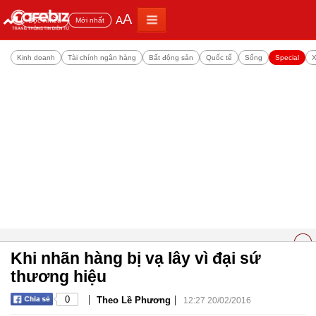
A
A
Đọc nhiều
Mới nhất
Kinh doanh
Tài chính ngân hàng
Bất động sản
Quốc tế
Sống
Special
X
Khi nhãn hàng bị vạ lây vì đại sứ
thương hiệu
|
|
0
Theo Lề Phương
12:27 20/02/2016