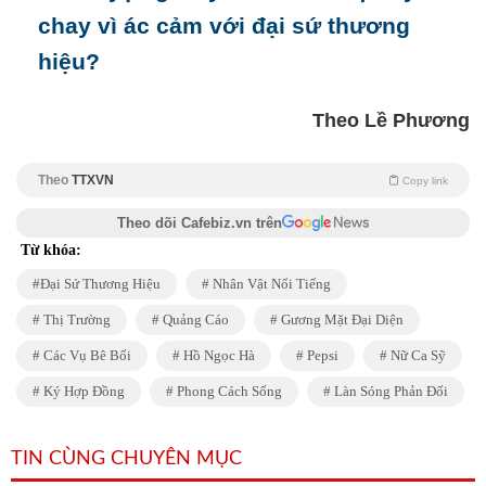
chay vì ác cảm với đại sứ thương
hiệu?
Theo Lề Phương
Theo
TTXVN
Copy link
Theo dõi Cafebiz.vn trên
Từ khóa:
Đại Sứ Thương Hiệu
Nhân Vật Nổi Tiếng
Thị Trường
Quảng Cáo
Gương Mặt Đại Diện
Các Vụ Bê Bối
Hồ Ngọc Hà
Pepsi
Nữ Ca Sỹ
Ký Hợp Đồng
Phong Cách Sống
Làn Sóng Phản Đối
TIN CÙNG CHUYÊN MỤC