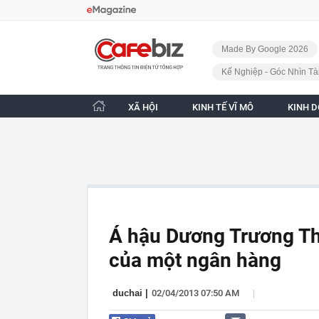
Bỏ qua điều hướng
CafeBiz - Trang chủ
Made By Google 2026
Kế Nghiệp - Góc Nhìn Tà
XÃ HỘI
KINH TẾ VĨ MÔ
KINH 
Á hậu Dương Trương Thi
của một ngân hàng
|
duchai
|
02/04/2013 07:50 AM