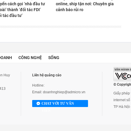
yển cách gọi ‘nhà đầu tư
online, ship tận nơi: Chuyên gia
ài’ thành ‘đối tác FDI’
cảnh báo rủi ro
i tác đầu tư’
DOANH
CÔNG NGHỆ
SỐNG
yễn Huy
Liên hệ quảng cáo
© Copyrigh
Hotline:
3413
Email:
doanhnghiep@admicro.vn
Giấy phép t
internet s
CHAT VỚI TƯ VẤN
TP Hà Nội 
VIÊN