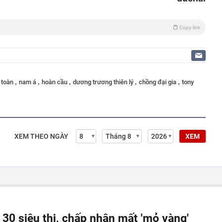
Copy link
,
,
,
,
,
 toàn
nam á
hoàn cầu
dương trương thiên lý
chồng đại gia
tony
XEM THEO NGÀY
XEM
 30 siêu thị, chấp nhận mất 'mỏ vàng'