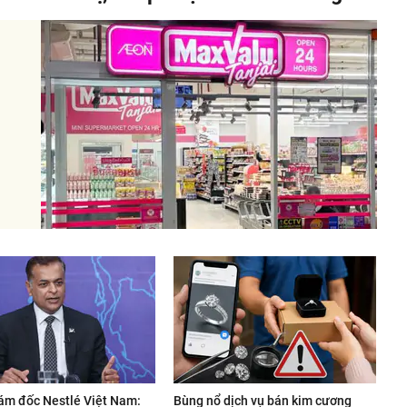
ám đốc Nestlé Việt Nam:
Bùng nổ dịch vụ bán kim cương