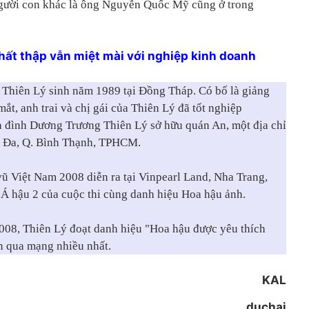
người con khác là ông Nguyễn Quốc Mỹ cũng ở trong
hất thập vẫn miệt mài với nghiệp kinh doanh
Thiên Lý sinh năm 1989 tại Đồng Tháp. Có bố là giảng
mắt, anh trai và chị gái của Thiên Lý đã tốt nghiệp
ia đình Dương Trương Thiên Lý sở hữu quán An, một địa chỉ
nh Đa, Q. Bình Thạnh, TPHCM.
 Việt Nam 2008 diễn ra tại Vinpearl Land, Nha Trang,
 Á hậu 2 của cuộc thi cùng danh hiệu Hoa hậu ảnh.
2008, Thiên Lý đoạt danh hiệu "Hoa hậu được yêu thích
n qua mạng nhiều nhất.
KAL
duchai