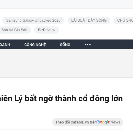
Samsung Galaxy Unpacked 2026
LÃI SUẤT DẬY SÓNG
CHỦ SHO
i Sản Và Gia Sản
BizReview
DOANH
CÔNG NGHỆ
SỐNG
ên Lý bất ngờ thành cổ đông lớn
Theo dõi Cafebiz.vn trên