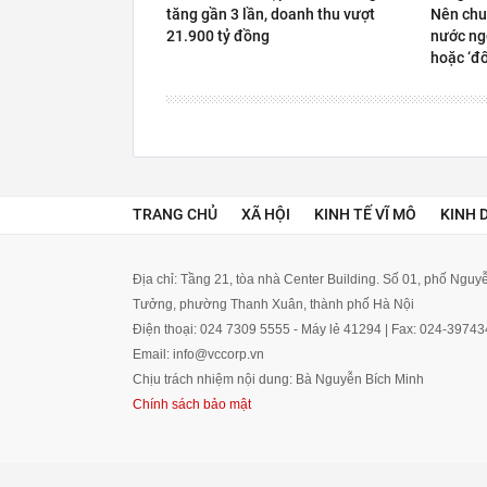
tăng gần 3 lần, doanh thu vượt
Nên chu
21.900 tỷ đồng
nước ngo
hoặc ‘đố
TRANG CHỦ
XÃ HỘI
KINH TẾ VĨ MÔ
KINH 
Địa chỉ: Tầng 21, tòa nhà Center Building. Số 01, phố Ngu
Tưởng, phường Thanh Xuân, thành phố Hà Nội
Điện thoại: 024 7309 5555 - Máy lẻ 41294 | Fax: 024-3974
Email: info@vccorp.vn
Chịu trách nhiệm nội dung: Bà Nguyễn Bích Minh
Chính sách bảo mật