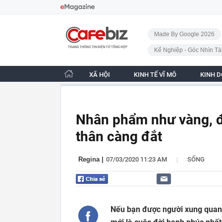
Bỏ qua điều hướng
CafeBiz - Trang chủ
Made By Google 2026
Kế Nghiệp - Góc Nhìn Tà
XÃ HỘI
KINH TẾ VĨ MÔ
KINH 
Nhân phẩm như vàng, độ
thân càng đắt
|
Regina
|
07/03/2020 11:23 AM
SỐNG
Nếu bạn được người xung quanh 