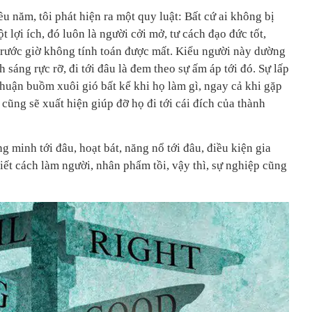
ều năm, tôi phát hiện ra một quy luật: Bất cứ ai không bị
t lợi ích, đó luôn là người cởi mở, tư cách đạo đức tốt,
trước giờ không tính toán được mất. Kiểu người này dường
sáng rực rỡ, đi tới đâu là đem theo sự ấm áp tới đó. Sự lấp
huận buồm xuôi gió bất kể khi họ làm gì, ngay cả khi gặp
ũng sẽ xuất hiện giúp đỡ họ đi tới cái đích của thành
g minh tới đâu, hoạt bát, năng nổ tới đâu, điều kiện gia
biết cách làm người, nhân phẩm tồi, vậy thì, sự nghiệp cũng