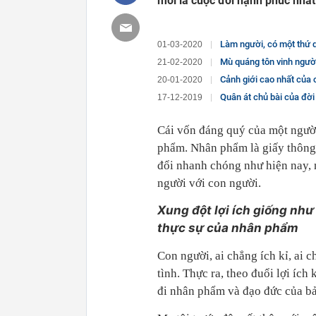
mới là cuộc đời hạnh phúc nhất 
Làm người, có một thứ 
01-03-2020
Mù quáng tôn vinh người giàu một 
21-02-2020
Cảnh giới cao nhất của con người đó 
20-01-2020
Quân át chủ bài của đời ngườ
17-12-2019
Cái vốn đáng quý của một ngườ
phẩm. Nhân phẩm là giấy thông 
đổi nhanh chóng như hiện nay, 
người với con người.
Xung đột lợi ích giống như
thực sự của nhân phẩm
Con người, ai chẳng ích kỉ, ai
tình. Thực ra, theo đuổi lợi ích
đi nhân phẩm và đạo đức của bả