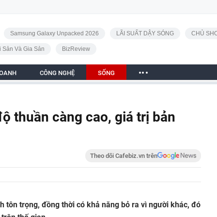
Samsung Galaxy Unpacked 2026
LÃI SUẤT DẬY SÓNG
CHỦ SHO
i Sản Và Gia Sản
BizReview
DOANH
CÔNG NGHỆ
SỐNG
 thuần càng cao, giá trị bản
Theo dõi Cafebiz.vn trên
tôn trọng, đồng thời có khả năng bỏ ra vì người khác, đó