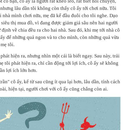
t cô bạn, cô ấy là người rất khéo léo, rất biết nói chuyện,
, nhưng lâu dần tôi không còn thấy cô ấy tới chơi nữa. Tôi
ới nhà mình chơi nữa, mẹ đã kể đầu đuôi cho tôi nghe. Dạo
 siêu thị mua đồ, vì đang được giảm giá sâu nên hai người
 định về chia đều ra cho hai nhà. Sau đó, khi mẹ tới nhà cô
cô ấy để những quả ngon và to cho mình, còn những quả vừa
 mẹ tôi.
hát hiện ra, nhưng nhìn một cái là biết ngay. Sau này, trải
 tôi phát hiện ra, chỉ cần động tới lợi ích, cô ấy sẽ không
ần lợi ích lớn hơn.
n" cô ấy, kể từ sau cũng ít qua lại hơn, lâu dần, tính cách
ài, hiện tại, người chơi với cô ấy cũng chẳng còn ai.