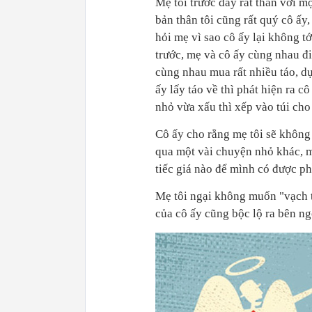
Mẹ tôi trước đây rất thân với mộ
bản thân tôi cũng rất quý cô ấy
hỏi mẹ vì sao cô ấy lại không t
trước, mẹ và cô ấy cùng nhau đi
cùng nhau mua rất nhiều táo, dự
ấy lấy táo về thì phát hiện ra 
nhỏ vừa xấu thì xếp vào túi cho
Cô ấy cho rằng mẹ tôi sẽ không p
qua một vài chuyện nhỏ khác, mẹ
tiếc giá nào để mình có được ph
Mẹ tôi ngại không muốn "vạch trầ
của cô ấy cũng bộc lộ ra bên ngo