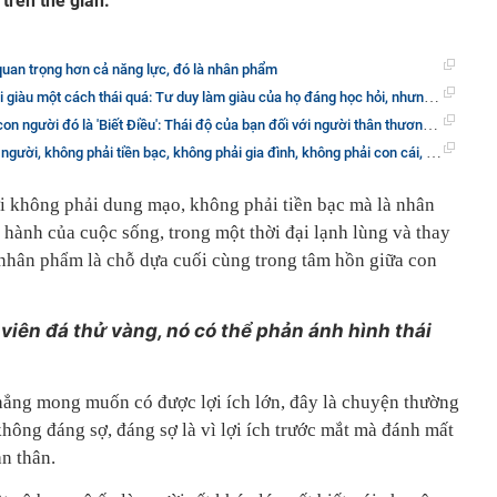
trên thế gian.
quan trọng hơn cả năng lực, đó là nhân phẩm
cách thái quá: Tư duy làm giàu của họ đáng học hỏi, nhưng nhân phẩm mới là thứ đáng tiền nhất!
là 'Biết Điều': Thái độ của bạn đối với người thân thương nhất sẽ thể hiện đạo đức và nhân phẩm của bạn
i, không phải tiền bạc, không phải gia đình, không phải con cái, mà là nhân phẩm!
i không phải dung mạo, không phải tiền bạc mà là nhân
hành của cuộc sống, trong một thời đại lạnh lùng và thay
nhân phẩm là chỗ dựa cuối cùng trong tâm hồn giữa con
 viên đá thử vàng, nó có thể phản ánh hình thái
 chẳng mong muốn có được lợi ích lớn, đây là chuyện thường
 không đáng sợ, đáng sợ là vì lợi ích trước mắt mà đánh mất
n thân.