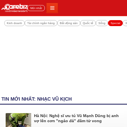
Đọc nhiều
Mới nhất
Kinh doanh
Tài chính ngân hàng
Bất động sản
Quốc tế
Sống
Special
X
TIN MỚI NHẤT: NHẠC VŨ KỊCH
Hà Nội: Nghệ sĩ ưu tú Vũ Mạnh Dũng bị anh
vợ lên cơn "ngáo đá" đâm tử vong