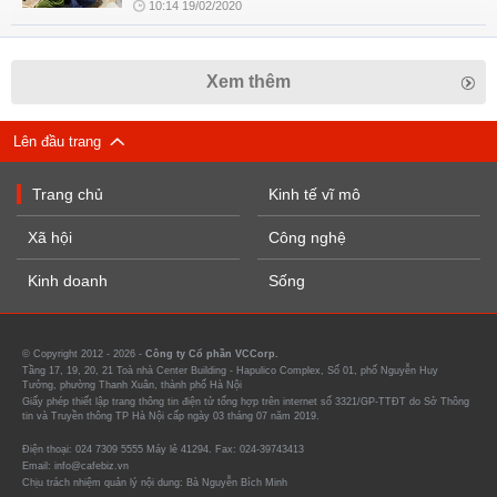
10:14 19/02/2020
Xem thêm
Lên đầu trang
Trang chủ
Kinh tế vĩ mô
Xã hội
Công nghệ
Kinh doanh
Sống
© Copyright 2012 - 2026 -
Công ty Cổ phần VCCorp.
Tầng 17, 19, 20, 21 Toà nhà Center Building - Hapulico Complex, Số 01, phố Nguyễn Huy
Tưởng, phường Thanh Xuân, thành phố Hà Nội
Giấy phép thiết lập trang thông tin điện tử tổng hợp trên internet số 3321/GP-TTĐT do Sở Thông
tin và Truyền thông TP Hà Nội cấp ngày 03 tháng 07 năm 2019.
Điện thoại: 024 7309 5555 Máy lẻ 41294. Fax: 024-39743413
Email: info@cafebiz.vn
Chịu trách nhiệm quản lý nội dung: Bà Nguyễn Bích Minh