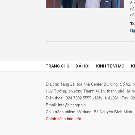
8 
cậ
cố
Ta
Ng
TRANG CHỦ
XÃ HỘI
KINH TẾ VĨ MÔ
K
Địa chỉ: Tầng 21, tòa nhà Center Building. Số 01,
Huy Tưởng, phường Thanh Xuân, thành phố Hà N
Điện thoại: 024 7309 5555 - Máy lẻ 41294 | Fax: 
Email: info@vccorp.vn
Chịu trách nhiệm nội dung: Bà Nguyễn Bích Minh
Chính sách bảo mật