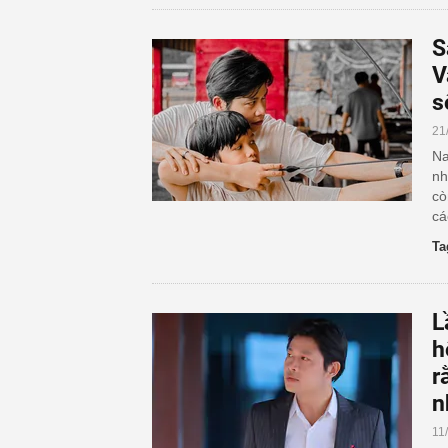
S
V
s
21
Na
nh
cò
cá
Ta
L
h
r
n
11