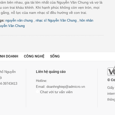
năm bên nhau, gia tài lớn nhất của Nguyễn Văn Chung và vợ là
u con trai kháu khỉnh. Khi hạnh phúc không còn vẹn tròn, mọi
 gắng, nỗ lực của nam nhạc sĩ đều hướng về con trai.
,
,
gs:
nguyễn văn chung
nhạc sĩ Nguyễn Văn Chung
hôn nhân
uyễn Văn Chung
INH DOANH
CÔNG NGHỆ
SỐNG
Liên hệ quảng cáo
 phố Nguyễn
ội
© Co
Hotline:
024-39743413
Email:
doanhnghiep@admicro.vn
Giấy 
Chat với tư vấn viên
inte
thôn