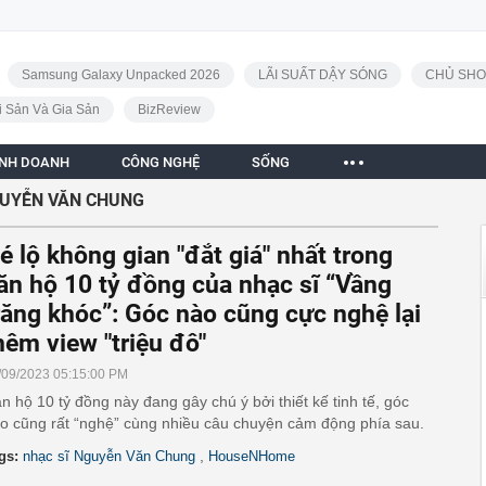
Samsung Galaxy Unpacked 2026
LÃI SUẤT DẬY SÓNG
CHỦ SHO
i Sản Và Gia Sản
BizReview
INH DOANH
CÔNG NGHỆ
SỐNG
GUYỄN VĂN CHUNG
é lộ không gian "đắt giá" nhất trong
ăn hộ 10 tỷ đồng của nhạc sĩ “Vầng
răng khóc”: Góc nào cũng cực nghệ lại
hêm view "triệu đô"
/09/2023 05:15:00 PM
n hộ 10 tỷ đồng này đang gây chú ý bởi thiết kế tinh tế, góc
o cũng rất “nghệ” cùng nhiều câu chuyện cảm động phía sau.
,
gs:
nhạc sĩ Nguyễn Văn Chung
HouseNHome