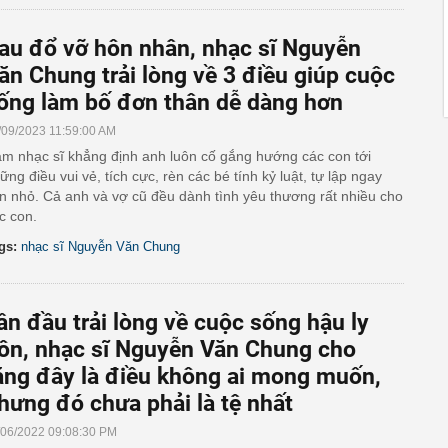
au đổ vỡ hôn nhân, nhạc sĩ Nguyễn
ăn Chung trải lòng về 3 điều giúp cuộc
ống làm bố đơn thân dễ dàng hơn
/09/2023 11:59:00 AM
m nhạc sĩ khẳng định anh luôn cố gắng hướng các con tới
ững điều vui vẻ, tích cực, rèn các bé tính kỷ luật, tự lập ngay
n nhỏ. Cả anh và vợ cũ đều dành tình yêu thương rất nhiều cho
c con.
gs:
nhạc sĩ Nguyễn Văn Chung
ần đầu trải lòng về cuộc sống hậu ly
ôn, nhạc sĩ Nguyễn Văn Chung cho
ằng đây là điều không ai mong muốn,
hưng đó chưa phải là tệ nhất
/06/2022 09:08:30 PM