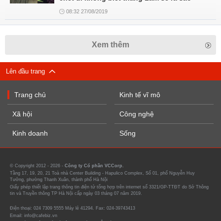
08:32 27/08/2019
Xem thêm
Lên đầu trang
Trang chủ
Kinh tế vĩ mô
Xã hội
Công nghệ
Kinh doanh
Sống
© Copyright 2012 - 2026 -
Công ty Cổ phần VCCorp.
Tầng 17, 19, 20, 21 Toà nhà Center Building - Hapulico Complex, Số 01, phố Nguyễn Huy
Tưởng, phường Thanh Xuân, thành phố Hà Nội
Giấy phép thiết lập trang thông tin điện tử tổng hợp trên internet số 3321/GP-TTĐT do Sở Thông
tin và Truyền thông TP Hà Nội cấp ngày 03 tháng 07 năm 2019.
Điện thoại: 024 7309 5555 Máy lẻ 41294. Fax: 024-39743413
Email: info@cafebiz.vn