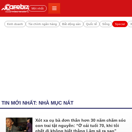
Đọc nhiều
Mới nhất
Kinh doanh
Tài chính ngân hàng
Bất động sản
Quốc tế
Sống
Special
X
TIN MỚI NHẤT: NHÀ MỤC NÁT
Xót xa cụ bà đơn thân hơn 30 năm chăm sóc
con trai tật nguyền: “Ở cái tuổi 70, khi tôi
chết đi không biết thằng Lâm sẽ ra sao”