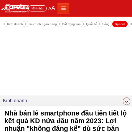
A
A
Đọc nhiều
Mới nhất
Kinh doanh
Tài chính ngân hàng
Bất động sản
Quốc tế
Sống
Special
X
Kinh doanh
Nhà bán lẻ smartphone đầu tiên tiết lộ
kết quả KD nửa đầu năm 2023: Lợi
nhuận "không đáng kể" dù sức bán