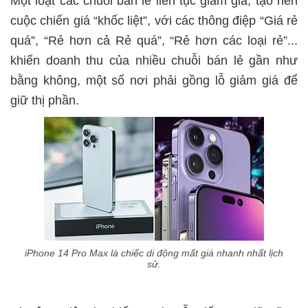
Một loạt các chuỗi bán lẻ liên tục giảm giá, tạo nên
cuộc chiến giá “khốc liệt”, với các thông điệp “Giá rẻ
quá”, “Rẻ hơn cả Rẻ quá”, “Rẻ hơn các loại rẻ”...
khiến doanh thu của nhiều chuỗi bán lẻ gần như
bằng không, một số nơi phải gồng lỗ giảm giá để
giữ thị phần.
iPhone 14 Pro Max là chiếc di động mất giá nhanh nhất lịch
sử.