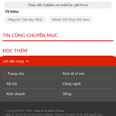
Theo dõi Cafebiz.vn trên
Từ khóa:
Nguyễn Trần Duy Nhất
Đoàn Thể Thao Việt Nam
TIN CÙNG CHUYÊN MỤC
ĐỌC THÊM
Lên đầu trang
Trang chủ
Kinh tế vĩ mô
Xã hội
Công nghệ
Kinh doanh
Sống
© Copyright 2012 - 2026 -
Công ty Cổ phần VCCorp.
Tầng 17, 19, 20, 21 Toà nhà Center Building - Hapulico Complex, Số 01, phố Nguyễn Huy