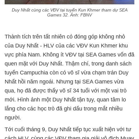
Duy Nhất cùng các VĐV tại tuyển Kun Khmer tham dự SEA
Games 32. Ảnh: FBNV
Thành tích trên tất nhiên có đóng góp không nhỏ
của Duy Nhất - HLV của các VĐV Kun Khmer khu
vực phía Nam. Không ít VĐV tại SEA Games vốn đã
quen mặt với Duy Nhất. Thậm chí, trong danh sách
tuyển Campuchia còn có võ sĩ vừa chạm trán Duy
Nhất hồi năm ngoái. Nhưng tại SEA Games vừa
qua, họ đã được thấy võ sĩ 34 tuổi với một vai trò
mới. Hình ảnh một Duy Nhất tận tụy, quan tâm lo
lắng cho các học trò đã ghi dấu trong mắt nhiều
người.
Tới cuối tháng 9, Duy Nhất tiếp tục xuất hiện với tư
cách HLV, cùng các VĐV tham gia giải vô địch Muay