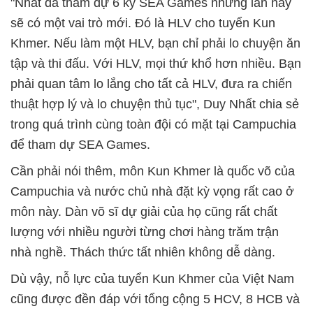
"Nhất đã tham dự 6 kỳ SEA Games nhưng lần này
sẽ có một vai trò mới. Đó là HLV cho tuyển Kun
Khmer. Nếu làm một HLV, bạn chỉ phải lo chuyện ăn
tập và thi đấu. Với HLV, mọi thứ khổ hơn nhiều. Bạn
phải quan tâm lo lắng cho tất cả HLV, đưa ra chiến
thuật hợp lý và lo chuyện thủ tục", Duy Nhất chia sẻ
trong quá trình cùng toàn đội có mặt tại Campuchia
để tham dự SEA Games.
Cần phải nói thêm, môn Kun Khmer là quốc võ của
Campuchia và nước chủ nhà đặt kỳ vọng rất cao ở
môn này. Dàn võ sĩ dự giải của họ cũng rất chất
lượng với nhiều người từng chơi hàng trăm trận
nhà nghề. Thách thức tất nhiên không dễ dàng.
Dù vậy, nỗ lực của tuyển Kun Khmer của Việt Nam
cũng được đền đáp với tổng cộng 5 HCV, 8 HCB và