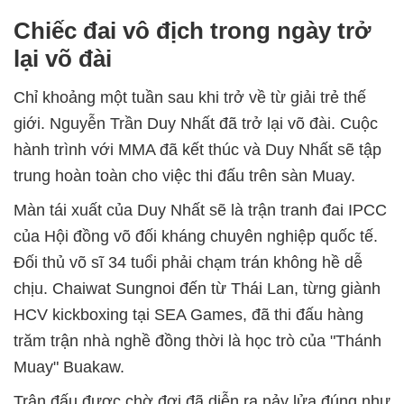
Chiếc đai vô địch trong ngày trở
lại võ đài
Chỉ khoảng một tuần sau khi trở về từ giải trẻ thế
giới. Nguyễn Trần Duy Nhất đã trở lại võ đài. Cuộc
hành trình với MMA đã kết thúc và Duy Nhất sẽ tập
trung hoàn toàn cho việc thi đấu trên sàn Muay.
Màn tái xuất của Duy Nhất sẽ là trận tranh đai IPCC
của Hội đồng võ đối kháng chuyên nghiệp quốc tế.
Đối thủ võ sĩ 34 tuổi phải chạm trán không hề dễ
chịu. Chaiwat Sungnoi đến từ Thái Lan, từng giành
HCV kickboxing tại SEA Games, đã thi đấu hàng
trăm trận nhà nghề đồng thời là học trò của "Thánh
Muay" Buakaw.
Trận đấu được chờ đợi đã diễn ra nảy lửa đúng như