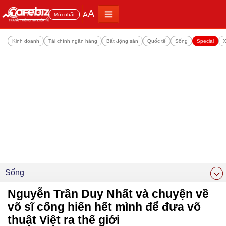
A
A
Đọc nhiều
Mới nhất
Kinh doanh
Tài chính ngân hàng
Bất động sản
Quốc tế
Sống
Special
X
Sống
Nguyễn Trần Duy Nhất và chuyện về
võ sĩ cống hiến hết mình để đưa võ
thuật Việt ra thế giới