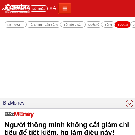
A
A
Đọc nhiều
Mới nhất
Kinh doanh
Tài chính ngân hàng
Bất động sản
Quốc tế
Sống
Special
X
BizMoney
Người thông minh không cắt giảm chi
tiêu để tiết kiệm, họ làm điều này!