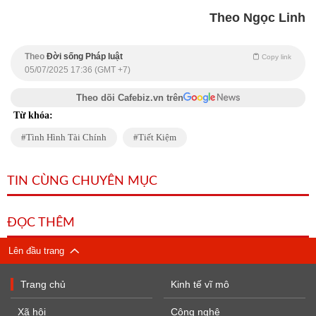
Theo Ngọc Linh
Theo
Đời sống Pháp luật
Copy link
05/07/2025 17:36 (GMT +7)
Theo dõi Cafebiz.vn trên
Từ khóa:
Tình Hình Tài Chính
Tiết Kiệm
TIN CÙNG CHUYÊN MỤC
ĐỌC THÊM
Lên đầu trang
Trang chủ
Kinh tế vĩ mô
Xã hội
Công nghệ