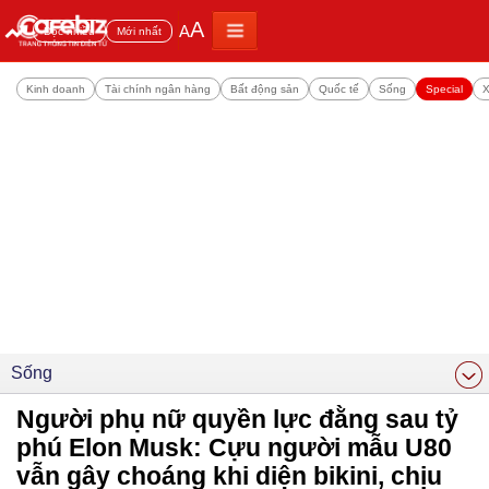
A
A
Đọc nhiều
Mới nhất
Kinh doanh
Tài chính ngân hàng
Bất động sản
Quốc tế
Sống
Special
X
Sống
Người phụ nữ quyền lực đằng sau tỷ
phú Elon Musk: Cựu người mẫu U80
vẫn gây choáng khi diện bikini, chịu