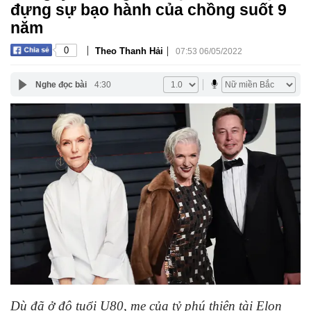
đựng sự bạo hành của chồng suốt 9
năm
|
|
0
Theo Thanh Hải
07:53 06/05/2022
Nghe đọc bài
4:30
Dù đã ở độ tuổi U80, mẹ của tỷ phú thiên tài Elon