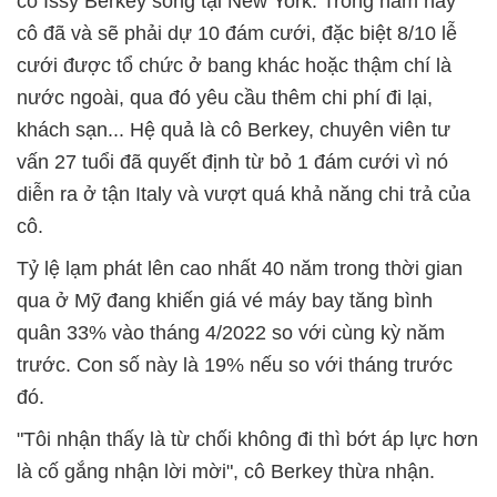
cô Issy Berkey sống tại New York. Trong năm nay
cô đã và sẽ phải dự 10 đám cưới, đặc biệt 8/10 lễ
cưới được tổ chức ở bang khác hoặc thậm chí là
nước ngoài, qua đó yêu cầu thêm chi phí đi lại,
khách sạn... Hệ quả là cô Berkey, chuyên viên tư
vấn 27 tuổi đã quyết định từ bỏ 1 đám cưới vì nó
diễn ra ở tận Italy và vượt quá khả năng chi trả của
cô.
Tỷ lệ lạm phát lên cao nhất 40 năm trong thời gian
qua ở Mỹ đang khiến giá vé máy bay tăng bình
quân 33% vào tháng 4/2022 so với cùng kỳ năm
trước. Con số này là 19% nếu so với tháng trước
đó.
"Tôi nhận thấy là từ chối không đi thì bớt áp lực hơn
là cố gắng nhận lời mời", cô Berkey thừa nhận.