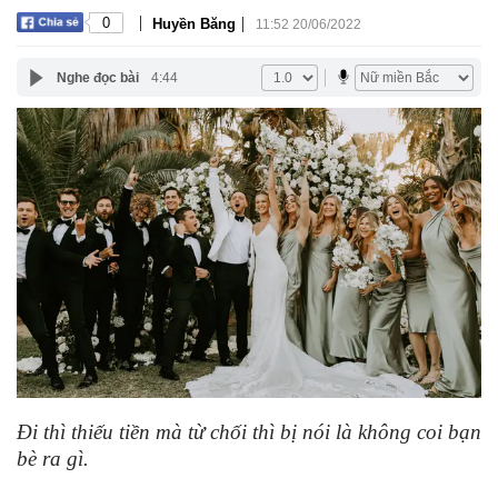
|
|
0
Huyền Băng
11:52 20/06/2022
Nghe đọc bài
4:44
Đi thì thiếu tiền mà từ chối thì bị nói là không coi bạn
bè ra gì.