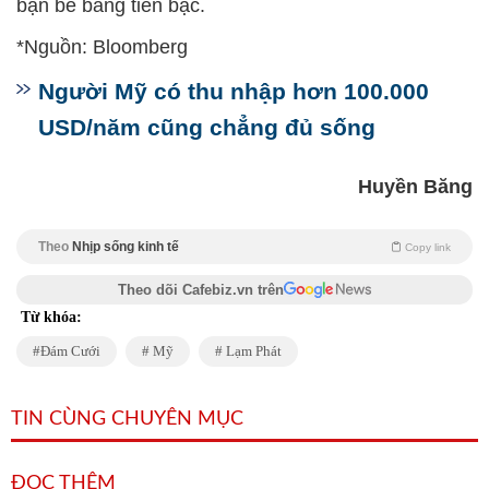
bạn bè bằng tiền bạc.
*Nguồn: Bloomberg
Người Mỹ có thu nhập hơn 100.000
USD/năm cũng chẳng đủ sống
Huyền Băng
Theo
Nhịp sống kinh tế
Copy link
Theo dõi Cafebiz.vn trên
Từ khóa:
Đám Cưới
Mỹ
Lạm Phát
TIN CÙNG CHUYÊN MỤC
ĐỌC THÊM