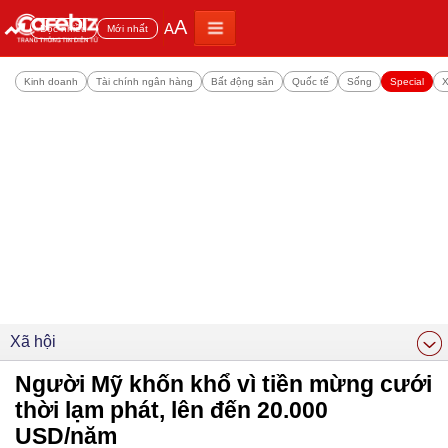
A
A
Đọc nhiều
Mới nhất
Kinh doanh
Tài chính ngân hàng
Bất động sản
Quốc tế
Sống
Special
X
Xã hội
Người Mỹ khốn khổ vì tiền mừng cưới
thời lạm phát, lên đến 20.000
USD/năm