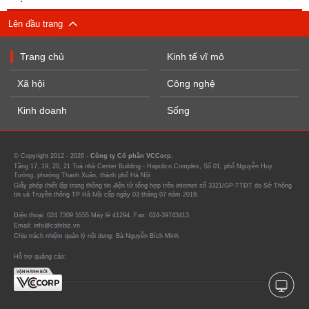
Lên đầu trang
Trang chủ
Kinh tế vĩ mô
Xã hội
Công nghệ
Kinh doanh
Sống
© Copyright 2012 - 2026 -
Công ty Cổ phần VCCorp.
Tầng 17, 19, 20, 21 Toà nhà Center Building - Hapulico Complex, Số 01, phố Nguyễn Huy
Tưởng, phường Thanh Xuân, thành phố Hà Nội
Giấy phép thiết lập trang thông tin điện tử tổng hợp trên internet số 3321/GP-TTĐT do Sở Thông
tin và Truyền thông TP Hà Nội cấp ngày 03 tháng 07 năm 2019.
Điện thoại: 024 7309 5555 Máy lẻ 41294. Fax: 024-39743413
Email: info@cafebiz.vn
Chịu trách nhiệm quản lý nội dung: Bà Nguyễn Bích Minh
Hỗ trợ quảng cáo: