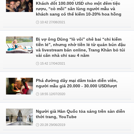
Khách đốt 100.000 USD cho một đêm tiệc
rượu, “cò mồi” săn lùng người mẫu và
khách sang có thể kiếm 10-20% hoa hồng
10:42 27/08/2021
Bị vợ ông Dũng “lò vôi” chê bai “chỉ kiếm
tiền lẻ”, nhưng nhờ tiền lẻ từ quán bún đậu
và livestream bán online, Trang Khàn bỏ túi
vài căn nhà chỉ sau 4 năm
15:42 17/04/2021
Phá đường dây mại dâm toàn diễn viên,
người mẫu giá 20.000 - 30.000 USD/lượt
18:55 12/07/2020
Người già Hàn Quốc tỏa sáng trền sàn diễn
thời trang, YouTube
20:28 29/06/2019