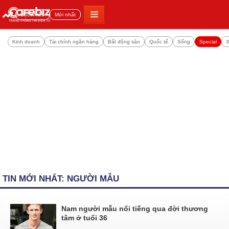
Đọc nhiều
Mới nhất
Kinh doanh
Tài chính ngân hàng
Bất động sản
Quốc tế
Sống
Special
X
TIN MỚI NHẤT: NGƯỜI MẪU
Nam người mẫu nổi tiếng qua đời thương
tâm ở tuổi 36