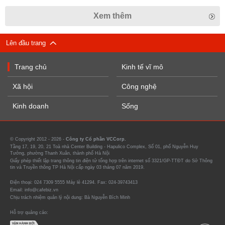
Xem thêm
Lên đầu trang
Trang chủ
Kinh tế vĩ mô
Xã hội
Công nghệ
Kinh doanh
Sống
© Copyright 2012 - 2026 -
Công ty Cổ phần VCCorp.
Tầng 17, 19, 20, 21 Toà nhà Center Building - Hapulico Complex, Số 01, phố Nguyễn Huy
Tưởng, phường Thanh Xuân, thành phố Hà Nội
Giấy phép thiết lập trang thông tin điện tử tổng hợp trên internet số 3321/GP-TTĐT do Sở Thông
tin và Truyền thông TP Hà Nội cấp ngày 03 tháng 07 năm 2019.
Điện thoại: 024 7309 5555 Máy lẻ 41294. Fax: 024-39743413
Email: info@cafebiz.vn
Chịu trách nhiệm quản lý nội dung: Bà Nguyễn Bích Minh
Hỗ trợ quảng cáo: