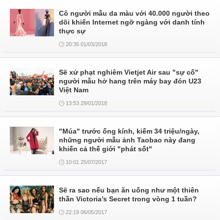
Cô người mẫu da màu với 40.000 người theo
dõi khiến Internet ngỡ ngàng với danh tính
thực sự
20:35 01/03/2018
Sẽ xử phạt nghiêm Vietjet Air sau "sự cố"
người mẫu hở hang trên máy bay đón U23
Việt Nam
13:53 29/01/2018
"Múa" trước ống kính, kiếm 34 triệu/ngày,
những người mẫu ảnh Taobao này đang
khiến cả thế giới "phát sốt"
10:01 25/07/2017
Sẽ ra sao nếu bạn ăn uống như một thiên
thần Victoria’s Secret trong vòng 1 tuần?
22:19 06/05/2017