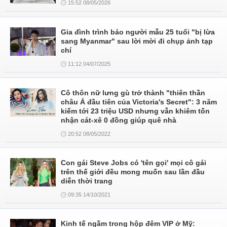
15:52 08/05/2026
Gia đình trình báo người mẫu 25 tuổi "bị lừa
sang Myanmar" sau lời mời đi chụp ảnh tạp
chí
11:12 04/07/2025
Cô thôn nữ lưng gù trở thành "thiên thần
châu Á đầu tiên của Victoria's Secret": 3 năm
kiếm tới 23 triệu USD nhưng vẫn khiêm tốn
nhận cát-xê 0 đồng giúp quê nhà
20:52 08/05/2022
Con gái Steve Jobs có 'tên gọi' mọi cô gái
trên thế giới đều mong muốn sau lần đầu
diễn thời trang
09:35 14/10/2021
Kinh tế ngầm trong hộp đêm VIP ở Mỹ: