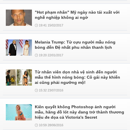
"Hot phạm nhân" Mỹ ngày nào tái xuất với
nghề nghiệp không ai ngờ
19:41 15/02/2017
Melania Trump: Từ cựu người mẫu nóng
bỏng đến Đệ nhất phu nhân thanh lịch
19:20 22/01/2017
Từ nhân viên dọn nhà vệ sinh đến người
mẫu thể hình nóng bỏng: Cô gái này khiến
ai cũng phải ngưỡng mộ!
15:32 23/07/2016
Kiên quyết không Photoshop ảnh người
mẫu, hãng đồ lót này đang trở thành thương
hiệu đe dọa cả Victoria's Secret
10:59 28/06/2016