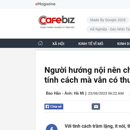
Bỏ qua điều hướng
CafeBiz - Trang chủ
Made By Google 2026
Kế Nghiệp - Góc Nhìn Tà
XÃ HỘI
KINH TẾ VĨ MÔ
KINH 
Người hướng nội nên c
tính cách mà vẫn có thu
|
Bảo Hân - Ảnh: Hà Mĩ
|
23/06/2023 06:22 AM
Với tính cách trầm lặng, ít nói,