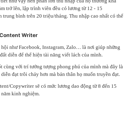
i tiết như vậy nên phần lớn thu nhập của họ thường khá
 trở lên, lập trình viên đều có lương từ 12 - 15
n trung bình trên 20 triệu/tháng. Thu nhập cao nhất có thể
 Content Writer
ã hội như Facebook, Instagram, Zalo… là nơi giúp những
ất diễn để thể hiện tài năng viết lách của mình.
ốt cùng với trí tưởng tượng phong phú của mình mà đây là
 diễn đạt trôi chảy hơn mà bản thân họ muốn truyền đạt.
tent/Copywriter sẽ có mức lương dao động từ 8 đến 15
ố năm kinh nghiệm.