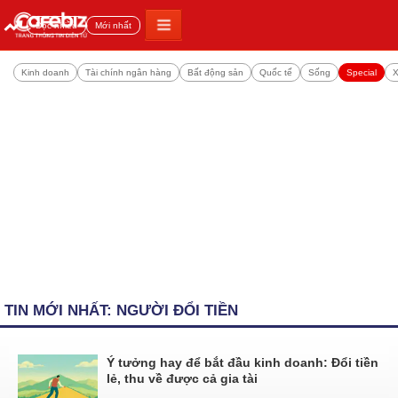
Đọc nhiều
Mới nhất
Kinh doanh
Tài chính ngân hàng
Bất động sản
Quốc tế
Sống
Special
X
TIN MỚI NHẤT: NGƯỜI ĐỔI TIỀN
Ý tưởng hay để bắt đầu kinh doanh: Đổi tiền
lẻ, thu về được cả gia tài