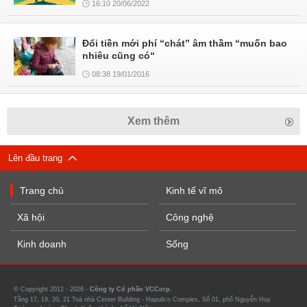
16:10 20/06/2022
Đổi tiền mới phí “chát” âm thầm “muốn bao
nhiêu cũng có“
08:38 19/01/2016
Xem thêm
Lên đầu trang
Trang chủ
Kinh tế vĩ mô
Xã hội
Công nghệ
Kinh doanh
Sống
© Copyright 2012 - 2026 -
Công ty Cổ phần VCCorp.
Tầng 17, 19, 20, 21 Toà nhà Center Building - Hapulico Complex, Số 01, phố Nguyễn Huy