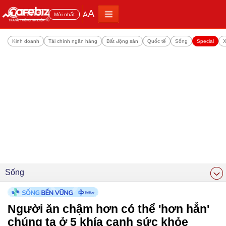
A
A
Đọc nhiều
Mới nhất
Kinh doanh
Tài chính ngân hàng
Bất động sản
Quốc tế
Sống
Special
X
Sống
Người ăn chậm hơn có thể 'hơn hẳn'
chúng ta ở 5 khía cạnh sức khỏe