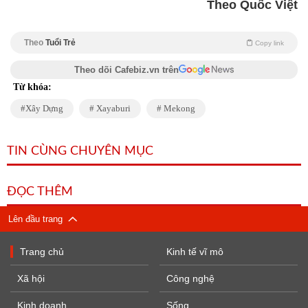
Theo Quốc Việt
Theo
Tuổi Trẻ
Copy link
Theo dõi Cafebiz.vn trên
Từ khóa:
Xây Dựng
Xayaburi
Mekong
TIN CÙNG CHUYÊN MỤC
ĐỌC THÊM
Lên đầu trang
Trang chủ
Kinh tế vĩ mô
Xã hội
Công nghệ
Kinh doanh
Sống