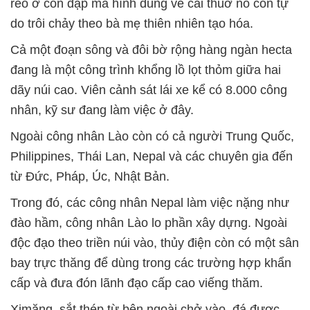
réo ở con đập mà hình dung về cái thuở nó còn tự
do trôi chảy theo bà mẹ thiên nhiên tạo hóa.
Cả một đoạn sông và đôi bờ rộng hàng ngàn hecta
đang là một công trình khổng lồ lọt thỏm giữa hai
dãy núi cao. Viên cảnh sát lái xe kể có 8.000 công
nhân, kỹ sư đang làm việc ở đây.
Ngoài công nhân Lào còn có cả người Trung Quốc,
Philippines, Thái Lan, Nepal và các chuyên gia đến
từ Đức, Pháp, Úc, Nhật Bản.
Trong đó, các công nhân Nepal làm việc nặng như
đào hầm, công nhân Lào lo phần xây dựng. Ngoài
độc đạo theo triền núi vào, thủy điện còn có một sân
bay trực thăng để dùng trong các trường hợp khẩn
cấp và đưa đón lãnh đạo cấp cao viếng thăm.
Ximăng, sắt thép từ bên ngoài chở vào, đá được