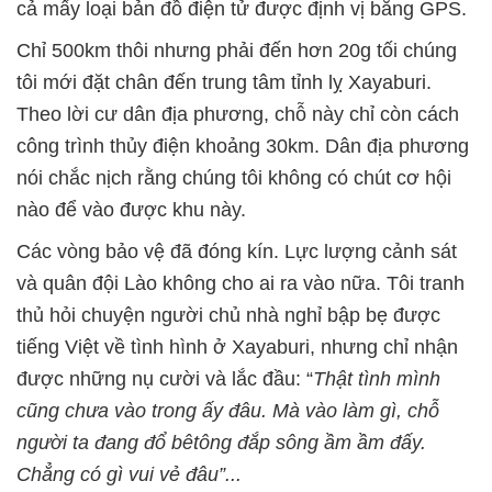
cả mấy loại bản đồ điện tử được định vị bằng GPS.
Chỉ 500km thôi nhưng phải đến hơn 20g tối chúng
tôi mới đặt chân đến trung tâm tỉnh lỵ Xayaburi.
Theo lời cư dân địa phương, chỗ này chỉ còn cách
công trình thủy điện khoảng 30km. Dân địa phương
nói chắc nịch rằng chúng tôi không có chút cơ hội
nào để vào được khu này.
Các vòng bảo vệ đã đóng kín. Lực lượng cảnh sát
và quân đội Lào không cho ai ra vào nữa. Tôi tranh
thủ hỏi chuyện người chủ nhà nghỉ bập bẹ được
tiếng Việt về tình hình ở Xayaburi, nhưng chỉ nhận
được những nụ cười và lắc đầu: “
Thật tình mình
cũng chưa vào trong ấy đâu. Mà vào làm gì, chỗ
người ta đang đổ bêtông đắp sông ầm ầm đấy.
Chẳng có gì vui vẻ đâu”...