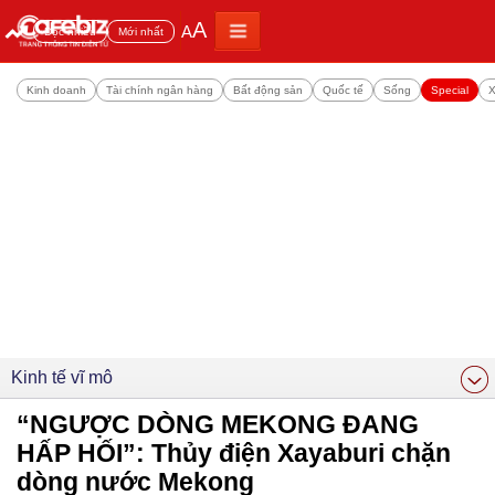
A
A
Đọc nhiều
Mới nhất
Kinh doanh
Tài chính ngân hàng
Bất động sản
Quốc tế
Sống
Special
X
Kinh tế vĩ mô
“NGƯỢC DÒNG MEKONG ĐANG
HẤP HỐI”: Thủy điện Xayaburi chặn
dòng nước Mekong