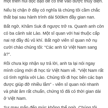
một triền núi độc đạo để có thể vào được thủy điện.
Nếu bị chặn ở đây có nghĩa là chúng tôi cầm chắc
thất bại sau hành trình dài 500km đầy gian nan.
Bất ngờ, Khăm Suk đi ngược trở ra. Quanh anh còn
có ba cảnh sát Lào. Một sĩ quan với hai thuộc cấp
nai nịt đầy đủ vũ khí. Bất ngờ viên sĩ quan nở nụ
cười chào chúng tôi: “Các anh từ Việt Nam sang
à?”.
Rồi chưa kịp nhận sự trả lời, anh ta lại nói ngay
mình cũng mới đi học từ Việt Nam về. “Việt Nam rất
có tình nghĩa với Lào. Chúng tôi đi học bên các bạn
được giúp đỡ nhiều lắm” - viên sĩ quan nói nhanh
và phát âm rất chuẩn, chứng tỏ đã có thời gian dài
ở Việt Nam.
Sự may mắn đến mức không thể ngờ. Chúng tôi