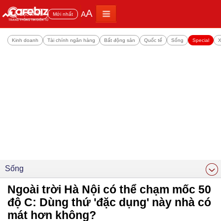
A
A
Đọc nhiều
Mới nhất
Kinh doanh
Tài chính ngân hàng
Bất động sản
Quốc tế
Sống
Special
X
Sống
Ngoài trời Hà Nội có thể chạm mốc 50
độ C: Dùng thứ 'đặc dụng' này nhà có
mát hơn không?