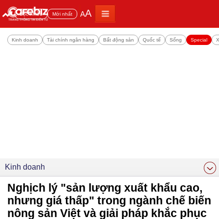
A
A
Đọc nhiều
Mới nhất
Kinh doanh
Tài chính ngân hàng
Bất động sản
Quốc tế
Sống
Special
X
Kinh doanh
Nghịch lý "sản lượng xuất khẩu cao,
nhưng giá thấp" trong ngành chế biến
nông sản Việt và giải pháp khắc phục