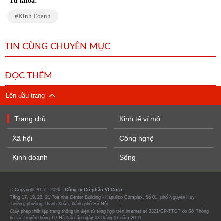
Từ khóa:
Kinh Doanh
TIN CÙNG CHUYÊN MỤC
ĐỌC THÊM
Lên đầu trang
Trang chủ
Kinh tế vĩ mô
Xã hội
Công nghệ
Kinh doanh
Sống
© Copyright 2012 - 2026 -
Công ty Cổ phần VCCorp.
Tầng 17, 19, 20, 21 Toà nhà Center Building - Hapulico Complex, Số 01, phố Nguyễn Huy
Tưởng, phường Thanh Xuân, thành phố Hà Nội
Giấy phép thiết lập trang thông tin điện tử tổng hợp trên internet số 3321/GP-TTĐT do Sở Thông
tin và Truyền thông TP Hà Nội cấp ngày 03 tháng 07 năm 2019.