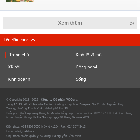
Xem thêm
Lên đầu trang
Trang chủ
Kinh tế vĩ mô
Xã hội
Công nghệ
Kinh doanh
Sống
© Copyright 2012 - 2026 -
Công ty Cổ phần VCCorp.
Tầng 17, 19, 20, 21 Toà nhà Center Building - Hapulico Complex, Số 01, phố Nguyễn Huy
Tưởng, phường Thanh Xuân, thành phố Hà Nội
Giấy phép thiết lập trang thông tin điện tử tổng hợp trên internet số 3321/GP-TTĐT do Sở Thông
tin và Truyền thông TP Hà Nội cấp ngày 03 tháng 07 năm 2019.
Điện thoại: 024 7309 5555 Máy lẻ 41294. Fax: 024-39743413
Email: info@cafebiz.vn
Chịu trách nhiệm quản lý nội dung: Bà Nguyễn Bích Minh