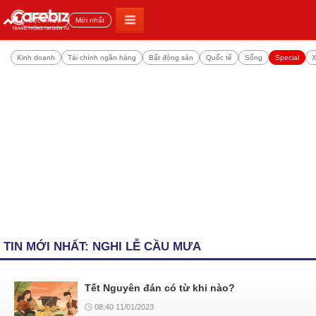
Đọc nhiều
Mới nhất
Kinh doanh
Tài chính ngân hàng
Bất động sản
Quốc tế
Sống
Special
X
TIN MỚI NHẤT: NGHI LỄ CẦU MƯA
Tết Nguyên đán có từ khi nào?
08:40 11/01/2023