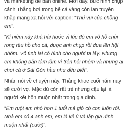
và marketing để bán online. Mới đây, bức hình chụp
cảnh Thắng bơi trong bể cá vàng còn lan truyền
khắp mạng xã hội với caption: "
Thú vui của chồng
em
".
"
Kỉ niệm này khá hài hước vì lúc đó em vô hồ chùi
rong rêu hồ cho cá, được anh chụp rồi đưa lên hội
nhóm. Vô tình lại có hình cho người ta lấy. Nhưng
em không bận tâm lắm vì trên hội nhóm và những ai
chơi cá ở Sài Gòn hầu như đều biết
".
Nhân nói về chuyện này, Thắng khoe cuối năm nay
sẽ cưới vợ. Mặc dù còn rất trẻ nhưng cậu lại là
người kết hôn muộn nhất trong gia đình.
"
Em ruột em nhỏ hơn 1 tuổi mà giờ có con luôn rồi.
Nhà em có 4 anh em, em là kế ú và lập gia đình
muộn nhất (cười)
".