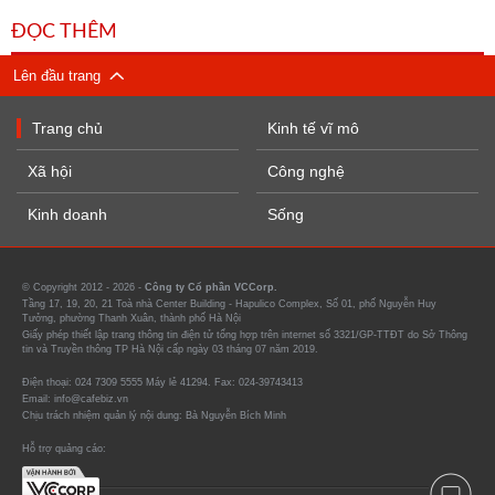
ĐỌC THÊM
Lên đầu trang
Trang chủ
Kinh tế vĩ mô
Xã hội
Công nghệ
Kinh doanh
Sống
© Copyright 2012 - 2026 -
Công ty Cổ phần VCCorp.
Tầng 17, 19, 20, 21 Toà nhà Center Building - Hapulico Complex, Số 01, phố Nguyễn Huy
Tưởng, phường Thanh Xuân, thành phố Hà Nội
Giấy phép thiết lập trang thông tin điện tử tổng hợp trên internet số 3321/GP-TTĐT do Sở Thông
tin và Truyền thông TP Hà Nội cấp ngày 03 tháng 07 năm 2019.
Điện thoại: 024 7309 5555 Máy lẻ 41294. Fax: 024-39743413
Email: info@cafebiz.vn
Chịu trách nhiệm quản lý nội dung: Bà Nguyễn Bích Minh
Hỗ trợ quảng cáo: