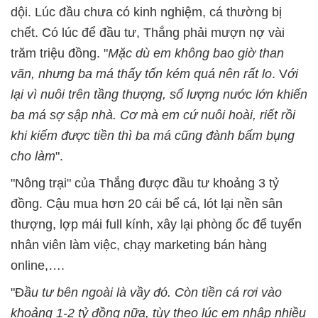
dội. Lúc đầu chưa có kinh nghiệm, cá thường bị
chết. Có lúc để đầu tư, Thắng phải mượn nợ vài
trăm triệu đồng. "
Mặc dù em không bao giờ than
vãn, nhưng ba má thấy tốn kém quá nên rất lo
. V
ới
lại vì nuôi trên tầng thượng, số lượng nước lớn khiến
ba má sợ sập nhà. Cơ mà em cứ nuôi hoài, riết rồi
khi kiếm được tiền thì ba má cũng đành bấm bụng
cho làm
".
"Nông trại" của Thắng được đầu tư khoảng 3 tỷ
đồng. Cậu mua hơn 20 cái bể cá, lót lại nền sân
thượng, lợp mái full kính, xây lại phòng ốc để tuyển
nhân viên làm việc, chạy marketing bán hàng
online,….
"Đ
ầu tư bên ngoài là vầy đó. Còn tiền cá rơi vào
khoảng 1-2 tỷ đồng nữa, tùy theo lúc em nhập nhiều