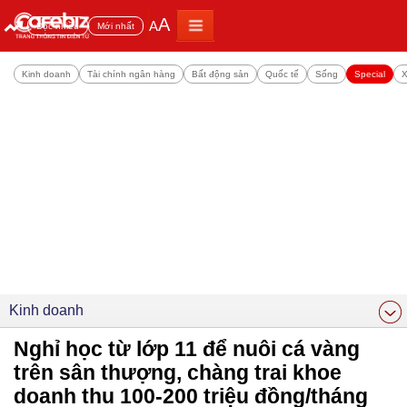
A
A
Đọc nhiều
Mới nhất
Kinh doanh
Tài chính ngân hàng
Bất động sản
Quốc tế
Sống
Special
X
Kinh doanh
Nghỉ học từ lớp 11 để nuôi cá vàng
trên sân thượng, chàng trai khoe
doanh thu 100-200 triệu đồng/tháng