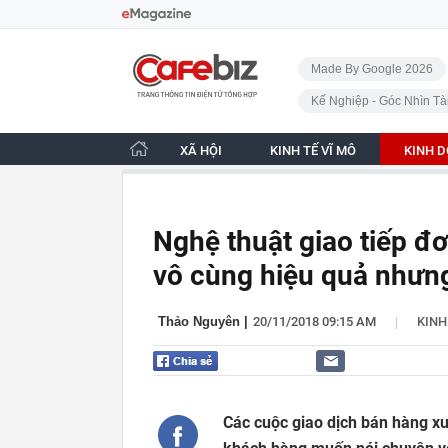
Bỏ qua điều hướng
CafeBiz - Trang chủ
Made By Google 2026
Kế Nghiệp - Góc Nhìn Tà
XÃ HỘI
KINH TẾ VĨ MÔ
KINH 
Nghệ thuật giao tiếp đ
vô cùng hiệu quả nhưng
|
Thảo Nguyên
|
20/11/2018 09:15 AM
KIN
Các cuộc giao dịch bán hàng xu