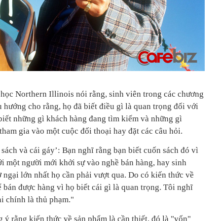
ọc Northern Illinois nói rằng, sinh viên trong các chương
 hướng cho rằng, họ đã biết điều gì là quan trọng đối với
biết những gì khách hàng đang tìm kiếm và những gì
ham gia vào một cuộc đối thoại hay đặt các câu hỏi.
sách và cái gáy’: Bạn nghĩ rằng bạn biết cuốn sách đó vì
ới một người mới khởi sự vào nghề bán hàng, hay sinh
ở ngại lớn nhất họ cần phải vượt qua. Do có kiến thức về
 bán được hàng vì họ biết cái gì là quan trọng. Tôi nghĩ
hi chính là thủ phạm."
g ý rằng kiến thức về sản phẩm là cần thiết, đó là "vốn"