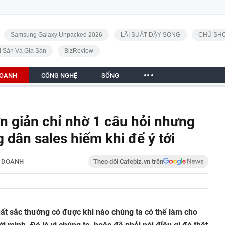
Samsung Galaxy Unpacked 2026
LÃI SUẤT DẬY SÓNG
CHỦ SHO
i Sản Và Gia Sản
BizReview
DOANH
CÔNG NGHỆ
SỐNG
ơn giản chỉ nhờ 1 câu hỏi nhưng
 dân sales hiếm khi để ý tới
H DOANH
Theo dõi Cafebiz.vn trên
ất sắc thường có được khi nào chúng ta có thể làm cho