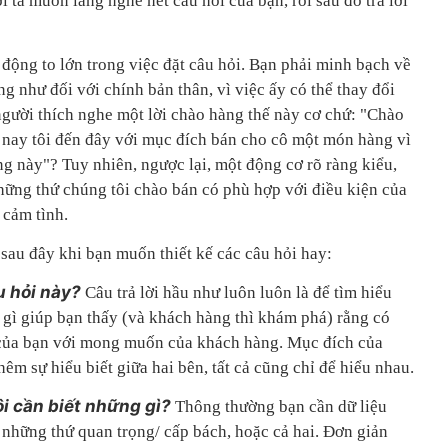
i ta muốn lắng nghe hết câu hỏi của bạn, rồi sau đó trả lời
động to lớn trong việc đặt câu hỏi. Bạn phải minh bạch về
g như đối với chính bản thân, vì việc ấy có thể thay đổi
người thích nghe một lời chào hàng thế này cơ chứ: "Chào
nay tôi đến đây với mục đích bán cho cô một món hàng vì
áng này"? Tuy nhiên, ngược lại, một động cơ rõ ràng kiểu,
hững thứ chúng tôi chào bán có phù hợp với điều kiện của
 cảm tình.
sau đây khi bạn muốn thiết kế các câu hỏi hay:
u hỏi này?
Câu trả lời hầu như luôn luôn là để tìm hiểu
 gì giúp bạn thấy (và khách hàng thì khám phá) rằng có
của bạn với mong muốn của khách hàng. Mục đích của
thêm sự hiểu biết giữa hai bên, tất cả cũng chỉ để hiểu nhau.
ôi cần biết những gì?
Thông thường bạn cần dữ liệu
 những thứ quan trọng/ cấp bách, hoặc cả hai. Ðơn giản