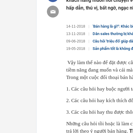
khách hàng muốn nói chuyện với
hấp dẫn, thú vị, bất ngờ, ngạc 
'Bán hàng là gì?': Khác b
14-11-2018
Dân sales thường bị khách 
13-11-2018
Câu hỏi 'triệu đô' giúp d
09-06-2018
Sản phẩm tốt là không đủ, dân 
19-05-2018
Vậy làm thế nào để đặt được câ
tiềm năng đang muốn và cái mà
Trong một cuộc đối thoại bán hà
1. Các câu hỏi hay buộc người t
2. Các câu hỏi hay kích thích đố
3. Các câu hỏi hay thu được thô
Những câu hỏi tồi hoặc là làm c
T
trả lời theo ý người bán hàng.