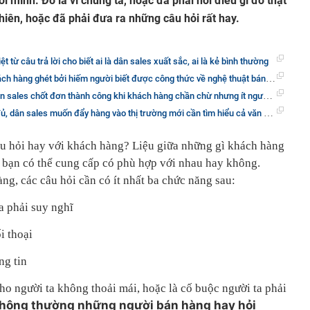
 mình. Đó là vì chúng ta, hoặc đã phải nói điều gì đó thật
nhiên, hoặc đã phải đưa ra những câu hỏi rất hay.
iệt từ câu trả lời cho biết ai là dân sales xuất sắc, ai là kẻ bình thường
hàng ghét bởi hiếm người biết được công thức về nghệ thuật bán hàng giỏi này
ân sales chốt đơn thành công khi khách hàng chần chừ nhưng ít người biết
sales muốn đẩy hàng vào thị trường mới cần tìm hiểu cả văn hóa lẫn định kiến địa phương
u hỏi hay với khách hàng? Liệu giữa những gì khách hàng
 bạn có thể cung cấp có phù hợp với nhau hay không.
ng, các câu hỏi cần có ít nhất ba chức năng sau:
a phải suy nghĩ
i thoại
ng tin
ho người ta không thoải mái, hoặc là cố buộc người ta phải
hông thường những người bán hàng hay hỏi