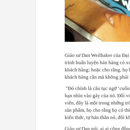
Giáo sư Dan Weilbaker của Ðại h
trình huấn luyện bán hàng có xu
khách hàng; hoặc cho rằng, họ 
khách hàng cần mà không phải t
"Ðó chính là câu tục ngữ ‘cuốn 
bạn nhìn vào gáy của nó. Ðối v
viên, đây là một trong những tr
sản phẩm, họ cho rằng họ có thể
kiến thức, tự bản thân nó, đôi k
Giáo sư Dan nói, ai ai cũng đồn