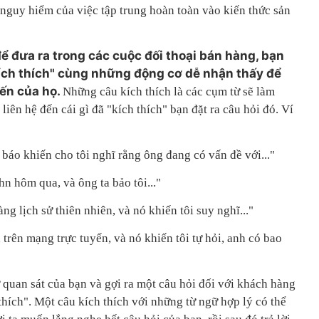
 nguy hiểm của việc tập trung hoàn toàn vào kiến thức sản
để đưa ra trong các cuộc đối thoại bán hàng, bạn
ch thích" cùng những động cơ dễ nhận thấy để
iến của họ.
Những câu kích thích là các cụm từ sẽ làm
iên hệ đến cái gì đã "kích thích" bạn đặt ra câu hỏi đó. Ví
 báo khiến cho tôi nghĩ rằng ông đang có vấn đề với..."
hn hôm qua, và ông ta bảo tôi..."
àng lịch sử thiên nhiên, và nó khiến tôi suy nghĩ..."
 trên mạng trực tuyến, và nó khiến tôi tự hỏi, anh có bao
ự quan sát của bạn và gợi ra một câu hỏi đối với khách hàng
hích". Một câu kích thích với những từ ngữ hợp lý có thể