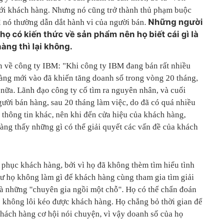
 với khách hàng. Nhưng nó cũng trở thành thủ phạm buộc
Những người
ì nó thường dẫn dắt hành vi của người bán.
họ có kiến thức về sản phẩm nên họ biết cái gì là
àng thì lại không.
 về công ty IBM: "Khi công ty IBM đang bán rất nhiều
àng mới vào đã khiến tăng doanh số trong vòng 20 tháng,
 nữa. Lãnh đạo công ty cố tìm ra nguyên nhân, và cuối
gười bán hàng, sau 20 tháng làm việc, do đã có quá nhiều
 thông tin khác, nên khi đến cửa hiệu của khách hàng,
àng thấy những gì có thể giải quyết các vấn đề của khách
phục khách hàng, bởi vì họ đã không thèm tìm hiểu tình
 họ không làm gì để khách hàng cùng tham gia tìm giải
 là những "chuyên gia ngồi một chỗ". Họ có thể chẩn đoán
 không lôi kéo được khách hàng. Họ chẳng bỏ thời gian để
hách hàng cơ hội nói chuyện, vì vậy doanh số của họ