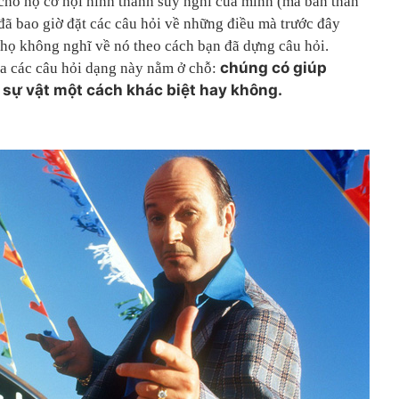
 cho họ cơ hội hình thành suy nghĩ của mình (mà bản thân
đã bao giờ đặt các câu hỏi về những điều mà trước đây
 họ không nghĩ về nó theo cách bạn đã dựng câu hỏi.
chúng có giúp
a các câu hỏi dạng này nằm ở chỗ:
 sự vật một cách khác biệt hay không.