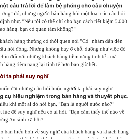
ột câu trả lời để làm bệ phóng cho câu chuyện
h-ứng" đó, những người bán hàng hỏi một loạt các câu hỏi
nh như, "Nếu tôi có thể chỉ cho bạn cách tiết kiệm 5.000
giao hàng, bạn có quan tâm không?"
 khách hàng thường có thói quen nói "Có" nhằm dẫn đến
 câu hỏi đóng. Nhưng không hay ở chỗ, dường như việc đó
chịu đối với những khách hàng tiềm năng tinh tế - mà
h hàng tiềm năng lại tinh tế hơn bao giờ hết.
i ta phải suy nghĩ
muốn đặt những câu hỏi buộc người ta phải suy nghĩ.
ng cụ hiệu nghiệm trong bán hàng và thuyết phục
.
iều khi một ai đó hỏi bạn, "Bạn là người nước nào?"
 lúc để suy nghĩ nếu có ai hỏi, "Bạn cảm thấy thế nào về
ưởng An sinh xã hội?"
cho bạn hiểu hơn về suy nghĩ của khách hàng và khách hàng