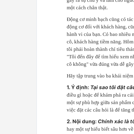
gây ra sự chú ý và làm cho ngườ
một cách chân thật.
Ðộng cơ minh bạch cũng có tác 
động cơ đối với khách hàng, cũn
hành vi của bạn. Có bao nhiêu 
cô, khách hàng tiềm năng. Hôm 
tôi phải hoàn thành chỉ tiêu th
"Tôi đến đây để tìm hiểu xem n
cô không" vừa đúng vừa dễ gây
Hãy tập trung vào ba khái niệm 
1. Ý định:
Tại sao tôi đặt câ
điều gì hoặc để khám phá ra cái
một sự phù hợp giữa sản phẩm 
việc đặt các câu hỏi là để tăng 
2. Nội dung:
Chính xác là t
hay một sự hiểu biết sâu hơn về