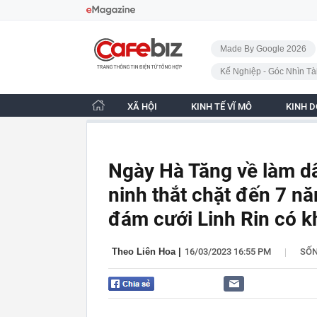
Bỏ qua điều hướng
CafeBiz - Trang chủ
Made By Google 2026
Kế Nghiệp - Góc Nhìn Tà
XÃ HỘI
KINH TẾ VĨ MÔ
KINH 
Ngày Hà Tăng về làm d
ninh thắt chặt đến 7 nă
đám cưới Linh Rin có 
|
Theo Liên Hoa
|
16/03/2023 16:55 PM
SỐ