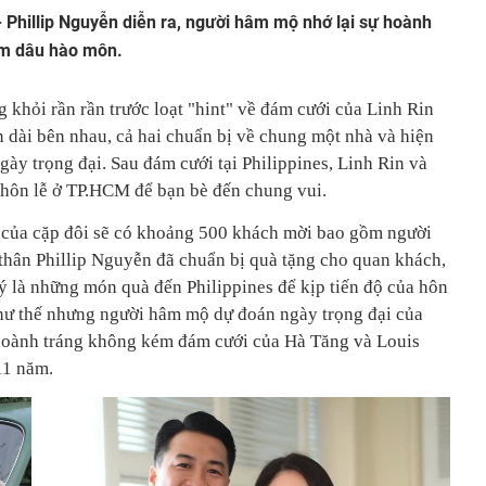
 Phillip Nguyễn diễn ra, người hâm mộ nhớ lại sự hoành
àm dâu hào môn.
 khỏi rần rần trước loạt "hint" về đám cưới của Linh Rin
n dài bên nhau, cả hai chuẩn bị về chung một nhà và hiện
ngày trọng đại. Sau đám cưới tại Philippines, Linh Rin và
 hôn lễ ở TP.HCM để bạn bè đến chung vui.
es của cặp đôi sẽ có khoảng 500 khách mời bao gồm người
 thân Phillip Nguyễn đã chuẩn bị quà tặng cho quan khách,
 là những món quà đến Philippines để kịp tiến độ của hôn
 như thế nhưng người hâm mộ dự đoán ngày trọng đại của
 hoành tráng không kém đám cưới của Hà Tăng và Louis
11 năm.