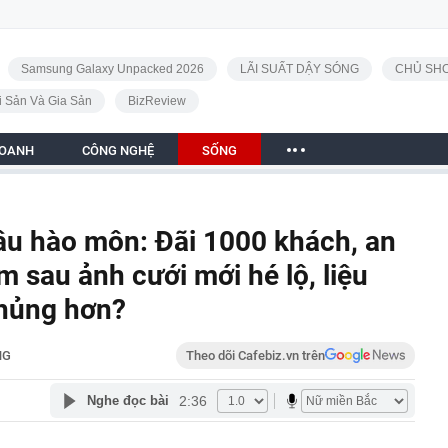
Samsung Galaxy Unpacked 2026
LÃI SUẤT DẬY SÓNG
CHỦ SHO
i Sản Và Gia Sản
BizReview
DOANH
CÔNG NGHỆ
SỐNG
âu hào môn: Đãi 1000 khách, an
m sau ảnh cưới mới hé lộ, liệu
khủng hơn?
NG
Theo dõi Cafebiz.vn trên
2:36
Nghe đọc bài