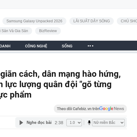
Samsung Galaxy Unpacked 2026
LÃI SUẤT DẬY SÓNG
CHỦ SHO
i Sản Và Gia Sản
BizReview
DOANH
CÔNG NGHỆ
SỐNG
t giãn cách, dân mạng hào hứng,
nh lực lượng quân đội "gõ từng
hực phẩm
Theo dõi Cafebiz.vn trên
2:38
Nghe đọc bài