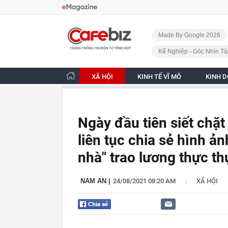
Bỏ qua điều hướng
CafeBiz - Trang chủ
Made By Google 2026
Kế Nghiệp - Góc Nhìn Tà
XÃ HỘI
KINH TẾ VĨ MÔ
KINH 
Ngày đầu tiên siết chặ
liên tục chia sẻ hình ả
nhà" trao lương thực t
|
NAM AN
|
24/08/2021 08:20 AM
XÃ HỘI