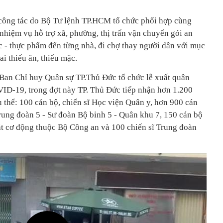
ổ công tác do Bộ Tư lệnh TP.HCM tổ chức phối hợp cùng
nhiệm vụ hỗ trợ xã, phường, thị trấn vận chuyển gói an
c - thực phẩm đến từng nhà, đi chợ thay người dân với mục
ai thiếu ăn, thiếu mặc.
Ban Chỉ huy Quân sự TP.Thủ Đức tổ chức lễ xuất quân
ID-19, trong đợt này TP. Thủ Đức tiếp nhận hơn 1.200
Cụ thể: 100 cán bộ, chiến sĩ Học viện Quân y, hơn 900 cán
Trung đoàn 5 - Sư đoàn Bộ binh 5 - Quân khu 7, 150 cán bộ
t cơ động thuộc Bộ Công an và 100 chiến sĩ Trung đoàn