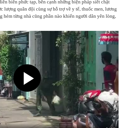
iễn biến phức tạp, bên cạnh những biện pháp siết chặt
lực lượng quân đội cùng sự hỗ trợ về y tế, thuốc men, lương
ng hẻm từng nhà cũng phần nào khiến người dân yên lòng,