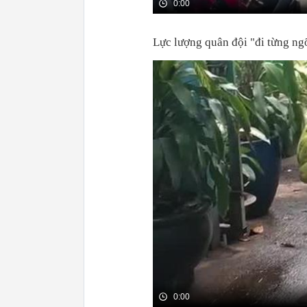
0:00
Lực lượng quân đội "đi từng ng
0:00