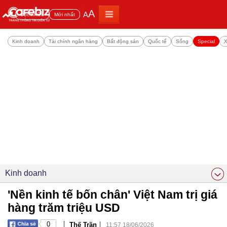
A
A
Đọc nhiều
Mới nhất
Kinh doanh
Tài chính ngân hàng
Bất động sản
Quốc tế
Sống
Special
X
Kinh doanh
'Nền kinh tế bốn chân' Việt Nam trị giá
hàng trăm triệu USD
|
|
0
Thế Trần
11:57 18/06/2026