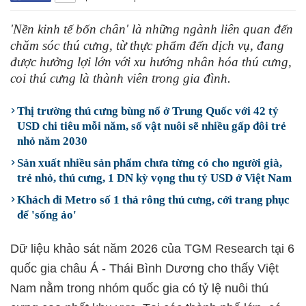
'Nền kinh tế bốn chân' là những ngành liên quan đến
chăm sóc thú cưng, từ thực phẩm đến dịch vụ, đang
được hưởng lợi lớn với xu hướng nhân hóa thú cưng,
coi thú cưng là thành viên trong gia đình.
Thị trường thú cưng bùng nổ ở Trung Quốc với 42 tỷ
USD chi tiêu mỗi năm, số vật nuôi sẽ nhiều gấp đôi trẻ
nhỏ năm 2030
Sản xuất nhiều sản phẩm chưa từng có cho người già,
trẻ nhỏ, thú cưng, 1 DN kỳ vọng thu tỷ USD ở Việt Nam
Khách đi Metro số 1 thả rông thú cưng, cởi trang phục
để 'sống ảo'
Dữ liệu khảo sát năm 2026 của TGM Research tại 6
quốc gia châu Á - Thái Bình Dương cho thấy Việt
Nam nằm trong nhóm quốc gia có tỷ lệ nuôi thú