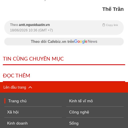
Thế Trần
Theo
antt.nguoiduatin.vn
Copy link
18/06/2026 10:36 (GMT +7)
Theo dõi Cafebiz.vn trên
TIN CÙNG CHUYÊN MỤC
ĐỌC THÊM
Lên đầu trang
Trang chủ
Kinh tế vĩ mô
Xã hội
Công nghệ
Kinh doanh
Sống