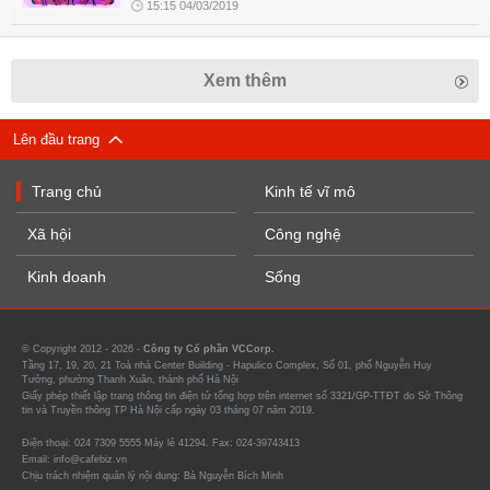
15:15 04/03/2019
Xem thêm
Lên đầu trang
Trang chủ
Kinh tế vĩ mô
Xã hội
Công nghệ
Kinh doanh
Sống
© Copyright 2012 - 2026 -
Công ty Cổ phần VCCorp.
Tầng 17, 19, 20, 21 Toà nhà Center Building - Hapulico Complex, Số 01, phố Nguyễn Huy
Tưởng, phường Thanh Xuân, thành phố Hà Nội
Giấy phép thiết lập trang thông tin điện tử tổng hợp trên internet số 3321/GP-TTĐT do Sở Thông
tin và Truyền thông TP Hà Nội cấp ngày 03 tháng 07 năm 2019.
Điện thoại: 024 7309 5555 Máy lẻ 41294. Fax: 024-39743413
Email: info@cafebiz.vn
Chịu trách nhiệm quản lý nội dung: Bà Nguyễn Bích Minh