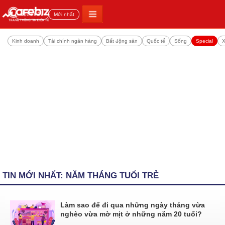
Đọc nhiều
Mới nhất
Kinh doanh
Tài chính ngân hàng
Bất động sản
Quốc tế
Sống
Special
X
TIN MỚI NHẤT: NĂM THÁNG TUỔI TRẺ
Làm sao để đi qua những ngày tháng vừa
nghèo vừa mờ mịt ở những năm 20 tuổi?