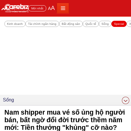
A
A
Đọc nhiều
Mới nhất
Kinh doanh
Tài chính ngân hàng
Bất động sản
Quốc tế
Sống
Special
X
Sống
Nam shipper mua vé số ủng hộ người
bán, bất ngờ đổi đời trước thềm năm
mới: Tiền thưởng "khủng" cỡ nào?