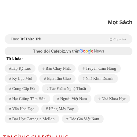
Mọt Sách
Theo
Trí Thức Trẻ
Copy link
Theo dõi Cafebiz.vn trên
Từ khóa:
Lập Kỷ Lục
Bán Chạy Nhất
Truyền Cảm Hứng
Kỷ Lục Mới
Bạn Tâm Giao
Nhà Kinh Doanh
Cung Cấp Đủ
Tác Phẩm Nghệ Thuật
Hạt Giống Tâm Hồn
Người Việt Nam
Nhà Khoa Học
Văn Hoá Đọc
Hãng Máy Bay
Đại Học Carnegie Mellon
Độc Giả Việt Nam