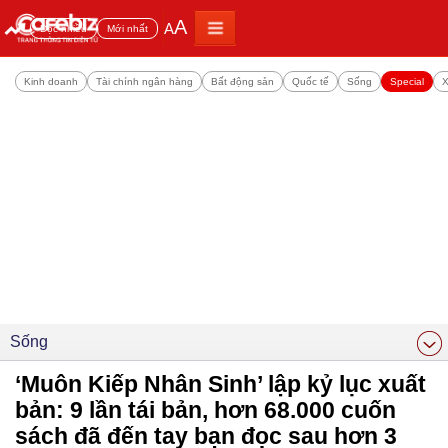
A
A
Đọc nhiều
Mới nhất
Kinh doanh
Tài chính ngân hàng
Bất động sản
Quốc tế
Sống
Special
X
Sống
‘Muôn Kiếp Nhân Sinh’ lập kỷ lục xuất
bản: 9 lần tái bản, hơn 68.000 cuốn
sách đã đến tay bạn đọc sau hơn 3