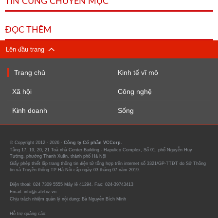
TIN CÙNG CHUYÊN MỤC
ĐỌC THÊM
Lên đầu trang
Trang chủ
Kinh tế vĩ mô
Xã hội
Công nghệ
Kinh doanh
Sống
© Copyright 2012 - 2026 -
Công ty Cổ phần VCCorp.
Tầng 17, 19, 20, 21 Toà nhà Center Building - Hapulico Complex, Số 01, phố Nguyễn Huy
Tưởng, phường Thanh Xuân, thành phố Hà Nội
Giấy phép thiết lập trang thông tin điện tử tổng hợp trên internet số 3321/GP-TTĐT do Sở Thông
tin và Truyền thông TP Hà Nội cấp ngày 03 tháng 07 năm 2019.
Điện thoại: 024 7309 5555 Máy lẻ 41294. Fax: 024-39743413
Email: info@cafebiz.vn
Chịu trách nhiệm quản lý nội dung: Bà Nguyễn Bích Minh
Hỗ trợ quảng cáo: