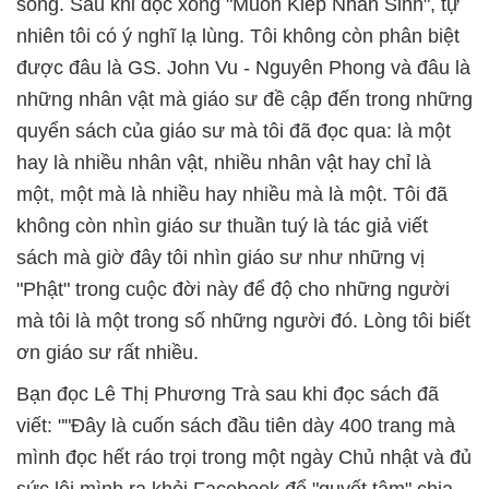
sống. Sau khi đọc xong "Muôn Kiếp Nhân Sinh", tự
nhiên tôi có ý nghĩ lạ lùng. Tôi không còn phân biệt
được đâu là GS. John Vu - Nguyên Phong và đâu là
những nhân vật mà giáo sư đề cập đến trong những
quyển sách của giáo sư mà tôi đã đọc qua: là một
hay là nhiều nhân vật, nhiều nhân vật hay chỉ là
một, một mà là nhiều hay nhiều mà là một. Tôi đã
không còn nhìn giáo sư thuần tuý là tác giả viết
sách mà giờ đây tôi nhìn giáo sư như những vị
"Phật" trong cuộc đời này để độ cho những người
mà tôi là một trong số những người đó. Lòng tôi biết
ơn giáo sư rất nhiều.
Bạn đọc Lê Thị Phương Trà sau khi đọc sách đã
viết: ""Đây là cuốn sách đầu tiên dày 400 trang mà
mình đọc hết ráo trọi trong một ngày Chủ nhật và đủ
sức lôi mình ra khỏi Facebook để "quyết tâm" chia