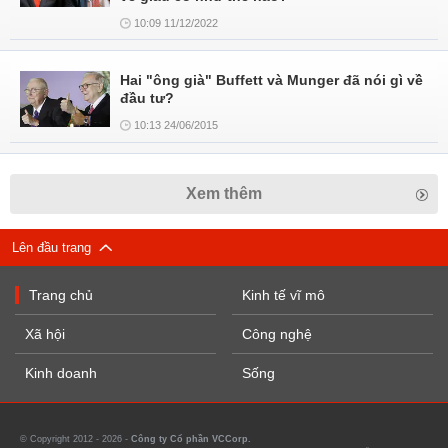
10:09 11/12/2022
Hai "ông già" Buffett và Munger đã nói gì về
đầu tư?
10:13 24/06/2015
Xem thêm
Lên đầu trang
Trang chủ
Kinh tế vĩ mô
Xã hội
Công nghệ
Kinh doanh
Sống
© Copyright 2012 - 2026 -
Công ty Cổ phần VCCorp.