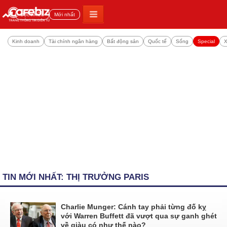
Đọc nhiều
Mới nhất
Kinh doanh
Tài chính ngân hàng
Bất động sản
Quốc tế
Sống
Special
X
TIN MỚI NHẤT: THỊ TRƯỞNG PARIS
Charlie Munger: Cánh tay phải từng đố kỵ
với Warren Buffett đã vượt qua sự ganh ghét
về giàu có như thế nào?