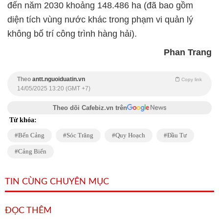
đến năm 2030 khoảng 148.486 ha (đã bao gồm
diện tích vùng nước khác trong phạm vi quản lý
không bố trí công trình hàng hải).
Phan Trang
Theo
antt.nguoiduatin.vn
Copy link
14/05/2025 13:20 (GMT +7)
Theo dõi Cafebiz.vn trên
Từ khóa:
Bến Cảng
Sóc Trăng
Quy Hoạch
Đầu Tư
Cảng Biển
TIN CÙNG CHUYÊN MỤC
ĐỌC THÊM