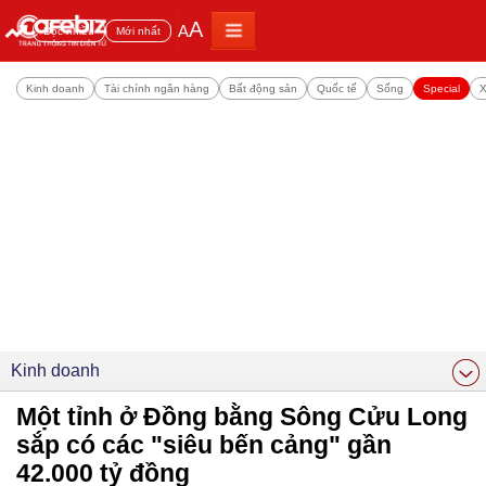
A
A
Đọc nhiều
Mới nhất
Kinh doanh
Tài chính ngân hàng
Bất động sản
Quốc tế
Sống
Special
X
Kinh doanh
Một tỉnh ở Đồng bằng Sông Cửu Long
sắp có các "siêu bến cảng" gần
42.000 tỷ đồng