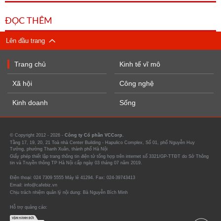
ĐỌC THÊM
Lên đầu trang
Trang chủ
Kinh tế vĩ mô
Xã hội
Công nghệ
Kinh doanh
Sống
© Copyright 2012 - 2026 -
Công ty Cổ phần VCCorp.
Tầng 17, 19, 20, 21 Toà nhà Center Building - Hapulico Complex, Số 01, phố Nguyễn Huy
Tưởng, phường Thanh Xuân, thành phố Hà Nội
Giấy phép thiết lập trang thông tin điện tử tổng hợp trên internet số 3321/GP-TTĐT do Sở Thông
tin và Truyền thông TP Hà Nội cấp ngày 03 tháng 07 năm 2019.
Điện thoại: 024 7309 5555 Máy lẻ 41294. Fax: 024-39743413
Email: info@cafebiz.vn
Chịu trách nhiệm quản lý nội dung: Bà Nguyễn Bích Minh
Hỗ trợ quảng cáo: