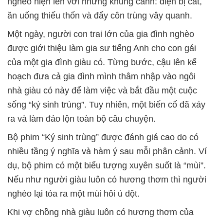
nghèo hiện lên với những khung cảnh: điện bị cắt,
ăn uống thiếu thốn và đẩy côn trùng vây quanh.
Một ngày, người con trai lớn của gia đình nghèo
được giới thiệu làm gia sư tiếng Anh cho con gái
của một gia đình giàu có. Từng bước, cậu lên kế
hoạch đưa cả gia đình mình thâm nhập vào ngôi
nhà giàu có này để làm việc và bắt đầu một cuộc
sống “ký sinh trùng”. Tuy nhiên, một biến cố đã xảy
ra và làm đảo lộn toàn bộ câu chuyện.
Bộ phim “Ký sinh trùng” được đánh giá cao do có
nhiều tầng ý nghĩa và hàm ý sau mỗi phân cảnh. Ví
dụ, bộ phim có một biểu tượng xuyên suốt là “mùi”.
Nếu như người giàu luôn có hương thơm thì người
nghèo lại tỏa ra một mùi hôi ủ dột.
Khi vợ chồng nhà giàu luôn có hương thơm của