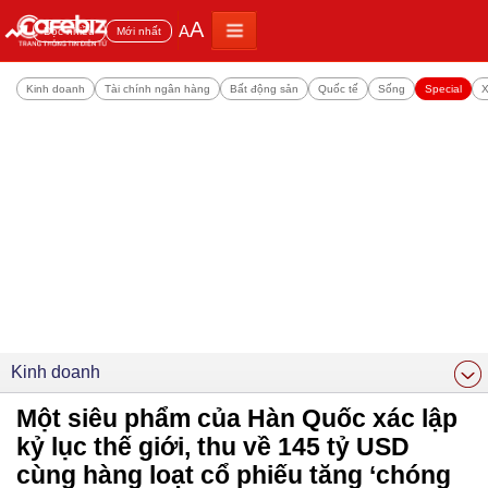
A
A
Đọc nhiều
Mới nhất
Kinh doanh
Tài chính ngân hàng
Bất động sản
Quốc tế
Sống
Special
X
Kinh doanh
Một siêu phẩm của Hàn Quốc xác lập
kỷ lục thế giới, thu về 145 tỷ USD
cùng hàng loạt cổ phiếu tăng ‘chóng