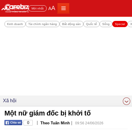
A
A
Đọc nhiều
Mới nhất
Kinh doanh
Tài chính ngân hàng
Bất động sản
Quốc tế
Sống
Special
X
Xã hội
Một nữ giám đốc bị khởi tố
|
|
0
Theo Tuấn Minh
09:56 24/06/2026