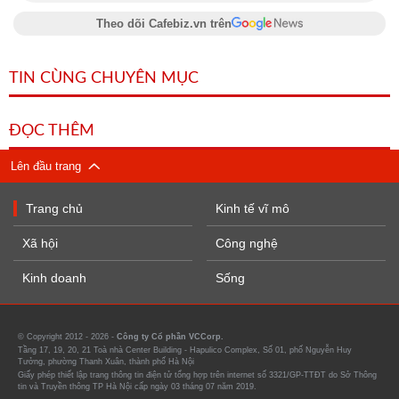
Theo dõi Cafebiz.vn trên
TIN CÙNG CHUYÊN MỤC
ĐỌC THÊM
Lên đầu trang
Trang chủ
Kinh tế vĩ mô
Xã hội
Công nghệ
Kinh doanh
Sống
© Copyright 2012 - 2026 -
Công ty Cổ phần VCCorp.
Tầng 17, 19, 20, 21 Toà nhà Center Building - Hapulico Complex, Số 01, phố Nguyễn Huy
Tưởng, phường Thanh Xuân, thành phố Hà Nội
Giấy phép thiết lập trang thông tin điện tử tổng hợp trên internet số 3321/GP-TTĐT do Sở Thông
tin và Truyền thông TP Hà Nội cấp ngày 03 tháng 07 năm 2019.