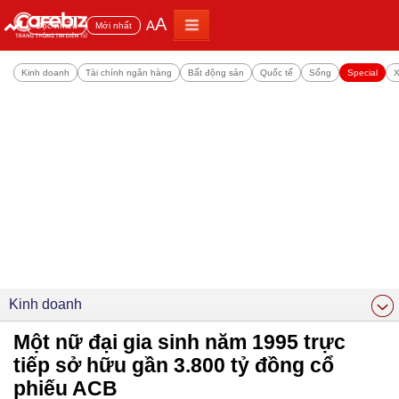
A
A
Đọc nhiều
Mới nhất
Kinh doanh
Tài chính ngân hàng
Bất động sản
Quốc tế
Sống
Special
X
Kinh doanh
Một nữ đại gia sinh năm 1995 trực
tiếp sở hữu gần 3.800 tỷ đồng cổ
phiếu ACB