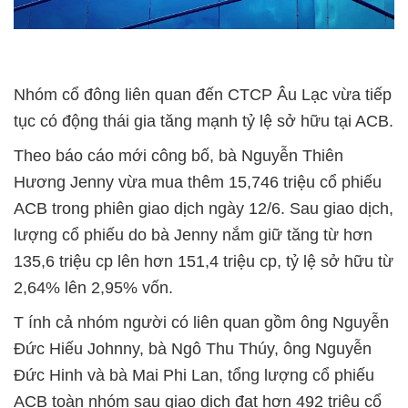
Nhóm cổ đông liên quan đến CTCP Âu Lạc vừa tiếp
tục có động thái gia tăng mạnh tỷ lệ sở hữu tại ACB.
Theo báo cáo mới công bố, bà Nguyễn Thiên
Hương Jenny vừa mua thêm 15,746 triệu cổ phiếu
ACB trong phiên giao dịch ngày 12/6. Sau giao dịch,
lượng cổ phiếu do bà Jenny nắm giữ tăng từ hơn
135,6 triệu cp lên hơn 151,4 triệu cp, tỷ lệ sở hữu từ
2,64% lên 2,95% vốn.
T
ính cả nhóm
người có liên
quan gồm ông
Nguyễn
Đức Hiếu
Johnny, bà Ngô Thu
Thúy, ông Nguyễn
Đức Hinh và bà
Mai Phi Lan, tổng
lượng cổ phiếu
ACB
toàn nhóm sau giao
dịch đạt hơn 492
triệu cổ