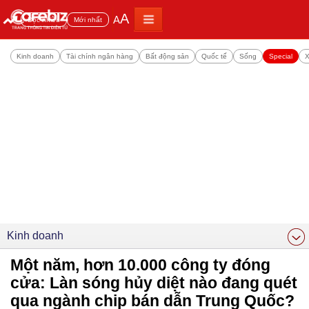
A
A
Đọc nhiều
Mới nhất
Kinh doanh
Tài chính ngân hàng
Bất động sản
Quốc tế
Sống
Special
X
Kinh doanh
Một năm, hơn 10.000 công ty đóng
cửa: Làn sóng hủy diệt nào đang quét
qua ngành chip bán dẫn Trung Quốc?