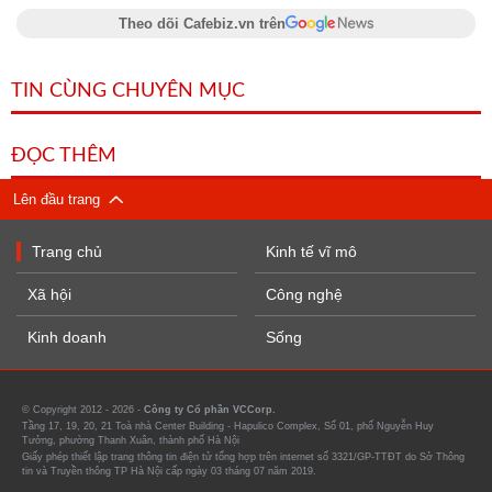
Theo dõi Cafebiz.vn trên
TIN CÙNG CHUYÊN MỤC
ĐỌC THÊM
Lên đầu trang
Trang chủ
Kinh tế vĩ mô
Xã hội
Công nghệ
Kinh doanh
Sống
© Copyright 2012 - 2026 -
Công ty Cổ phần VCCorp.
Tầng 17, 19, 20, 21 Toà nhà Center Building - Hapulico Complex, Số 01, phố Nguyễn Huy
Tưởng, phường Thanh Xuân, thành phố Hà Nội
Giấy phép thiết lập trang thông tin điện tử tổng hợp trên internet số 3321/GP-TTĐT do Sở Thông
tin và Truyền thông TP Hà Nội cấp ngày 03 tháng 07 năm 2019.