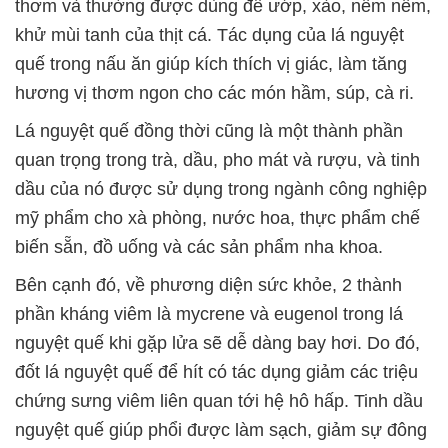
thơm và thường được dùng để ướp, xào, nêm nếm,
khử mùi tanh của thịt cá. Tác dụng của lá nguyệt
quế trong nấu ăn giúp kích thích vị giác, làm tăng
hương vị thơm ngon cho các món hầm, súp, cà ri.
Lá nguyệt quế đồng thời cũng là một thành phần
quan trọng trong trà, dầu, pho mát và rượu, và tinh
dầu của nó được sử dụng trong ngành công nghiệp
mỹ phẩm cho xà phòng, nước hoa, thực phẩm chế
biến sẵn, đồ uống và các sản phẩm nha khoa.
Bên cạnh đó, về phương diện sức khỏe, 2 thành
phần kháng viêm là mycrene và eugenol trong lá
nguyệt quế khi gặp lửa sẽ dễ dàng bay hơi. Do đó,
đốt lá nguyệt quế để hít có tác dụng giảm các triệu
chứng sưng viêm liên quan tới hệ hô hấp. Tinh dầu
nguyệt quế giúp phổi được làm sạch, giảm sự đông