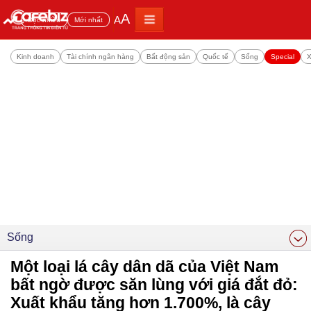
A
A
Đọc nhiều
Mới nhất
Kinh doanh
Tài chính ngân hàng
Bất động sản
Quốc tế
Sống
Special
X
Sống
Một loại lá cây dân dã của Việt Nam
bất ngờ được săn lùng với giá đắt đỏ:
Xuất khẩu tăng hơn 1.700%, là cây