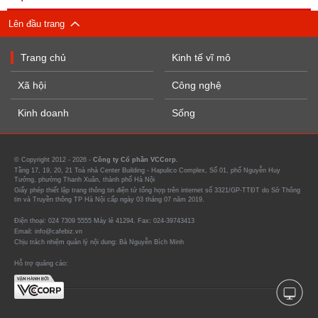
Lên đầu trang
Trang chủ
Kinh tế vĩ mô
Xã hội
Công nghệ
Kinh doanh
Sống
© Copyright 2012 - 2026 -
Công ty Cổ phần VCCorp.
Tầng 17, 19, 20, 21 Toà nhà Center Building - Hapulico Complex, Số 01, phố Nguyễn Huy
Tưởng, phường Thanh Xuân, thành phố Hà Nội
Giấy phép thiết lập trang thông tin điện tử tổng hợp trên internet số 3321/GP-TTĐT do Sở Thông
tin và Truyền thông TP Hà Nội cấp ngày 03 tháng 07 năm 2019.
Điện thoại: 024 7309 5555 Máy lẻ 41294. Fax: 024-39743413
Email: info@cafebiz.vn
Chịu trách nhiệm quản lý nội dung: Bà Nguyễn Bích Minh
Hỗ trợ quảng cáo: