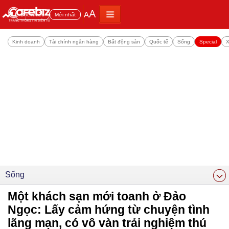
A
A
Đọc nhiều
Mới nhất
Kinh doanh
Tài chính ngân hàng
Bất động sản
Quốc tế
Sống
Special
X
Sống
Một khách sạn mới toanh ở Đảo
Ngọc: Lấy cảm hứng từ chuyện tình
lãng mạn, có vô vàn trải nghiệm thú