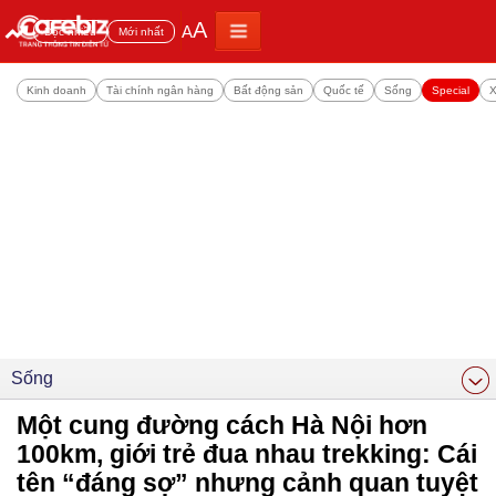
A
A
Đọc nhiều
Mới nhất
Kinh doanh
Tài chính ngân hàng
Bất động sản
Quốc tế
Sống
Special
X
Sống
Một cung đường cách Hà Nội hơn
100km, giới trẻ đua nhau trekking: Cái
tên “đáng sợ” nhưng cảnh quan tuyệt