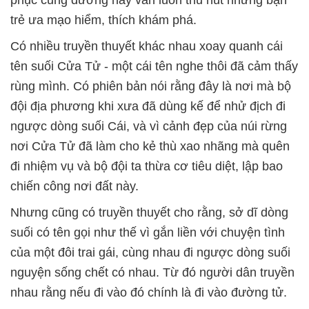
phục cung đường này vẫn luôn thu hút những bạn
trẻ ưa mạo hiểm, thích khám phá.
Có nhiều truyền thuyết khác nhau xoay quanh cái
tên suối Cửa Tử - một cái tên nghe thôi đã cảm thấy
rùng mình. Có phiên bản nói rằng đây là nơi mà bộ
đội địa phương khi xưa đã dùng kế để nhử địch đi
ngược dòng suối Cái, và vì cảnh đẹp của núi rừng
nơi Cửa Tử đã làm cho kẻ thù xao nhãng mà quên
đi nhiệm vụ và bộ đội ta thừa cơ tiêu diệt, lập bao
chiến công nơi đất này.
Nhưng cũng có truyền thuyết cho rằng, sở dĩ dòng
suối có tên gọi như thế vì gắn liền với chuyện tình
của một đôi trai gái, cùng nhau đi ngược dòng suối
nguyện sống chết có nhau. Từ đó người dân truyền
nhau rằng nếu đi vào đó chính là đi vào đường tử.