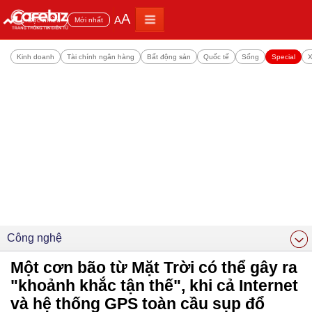
A
A
Đọc nhiều
Mới nhất
Kinh doanh
Tài chính ngân hàng
Bất động sản
Quốc tế
Sống
Special
X
Công nghệ
Một cơn bão từ Mặt Trời có thể gây ra
"khoảnh khắc tận thế", khi cả Internet
và hệ thống GPS toàn cầu sụp đổ