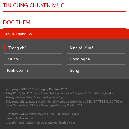
TIN CÙNG CHUYÊN MỤC
ĐỌC THÊM
Lên đầu trang
Trang chủ
Kinh tế vĩ mô
Xã hội
Công nghệ
Kinh doanh
Sống
© Copyright 2012 - 2026 -
Công ty Cổ phần VCCorp.
Tầng 17, 19, 20, 21 Toà nhà Center Building - Hapulico Complex, Số 01, phố Nguyễn Huy
Tưởng, phường Thanh Xuân, thành phố Hà Nội
Giấy phép thiết lập trang thông tin điện tử tổng hợp trên internet số 3321/GP-TTĐT do Sở Thông
tin và Truyền thông TP Hà Nội cấp ngày 03 tháng 07 năm 2019.
Điện thoại: 024 7309 5555 Máy lẻ 41294. Fax: 024-39743413
Email: info@cafebiz.vn
Chịu trách nhiệm quản lý nội dung: Bà Nguyễn Bích Minh