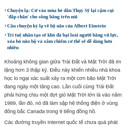
Chuyện lạ: Cứ vào mùa hè dân Thụy Sỹ lại cặm cụi
'đắp chăn' cho sông băng trên núi
Câu chuyện kỳ ​​lạ về bộ não của Albert Einstein
Trí tuệ nhân tạo sẽ khó đả bại loài người bằng vũ lực,
xóa bỏ não bộ và xâm chiếm cơ thể sẽ dễ dàng hơn
nhiều
Khoảng không gian giữa Trái Đất và Mặt Trời đã im
lặng hơn 3 thập kỷ. Điều này khiến nhiều nhà khoa
học lo ngại xác suất xảy ra một cơn bão Mặt Trời
đang ngày một tăng cao. Lần cuối cùng Trái Đất
phải hứng chịu một đợt gió Mặt Trời lớn là vào năm
1989, lần đó, nó đã làm sập hệ thống điện ở vùng
đông bắc Canada trong 9 tiếng đồng hồ.
Các đường truyền Internet quốc tế chưa quá phát