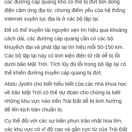
các đường cáp quang khó có thể bị đứt bởi dòng
điện cảm ứng địa từ, nhưng điểm yếu của hệ thống
Internet xuyên lục địa là ở các bộ lặp lại.
Để có thể truyền tải nguyên vẹn tín hiệu qua khoảng
cách dài, các đường cáp quang cần có các bộ
khuyếch đại và phát lặp lại tín hiệu mỗi 50-150 km.
Các bộ lặp lại này có linh kiện điện tử rất dễ bị lỗi
dưới bão Mặt Trời. Tích lũy đủ lỗi trong bộ lặp lại có
thể khiến đường truyền cáp quang bị đứt.
Abdu Jyothi cho biết hiểu biết của các nhà khoa học
về bão Mặt Trời có thể dự đoán cho chúng ta biết
những khu vực nào trên Trái Đất dễ bị ảnh hưởng
để lên kịch bản chuẩn bị.
Cụ thể đối với các sự kiện phun trào nhật hoa lớn,
các khu vực có vĩ độ cao và gần cực từ của Trái Đất