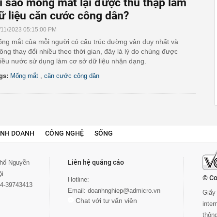
ì sao mống mắt lại được thu thập làm
ữ liệu căn cước công dân?
/11/2023 05:15:00 PM
ng mắt của mỗi người có cấu trúc đường vân duy nhất và
ông thay đổi nhiều theo thời gian, đây là lý do chúng được
iều nước sử dụng làm cơ sở dữ liệu nhận dạng.
,
gs:
Mống mắt
căn cước công dân
INH DOANH
CÔNG NGHỆ
SỐNG
Liên hệ quảng cáo
 phố Nguyễn
ội
© Co
Hotline:
024-39743413
Email:
doanhnghiep@admicro.vn
Giấy 
Chat với tư vấn viên
inte
thôn