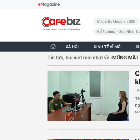
Bỏ qua điều hướng
CafeBiz - Trang chủ
Made By Google 2026
Kế Nghiệp - Góc Nhìn Tà
XÃ HỘI
KINH TẾ VĨ MÔ
K
Tin tức, bài viết mới nhất về :
MỐNG MẮT
C
k
15
Th
ng
cư