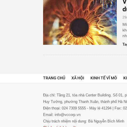
V
d
29
Mố
kh
nh
Ta
TRANG CHỦ
XÃ HỘI
KINH TẾ VĨ MÔ
K
Địa chỉ: Tầng 21, tòa nhà Center Building. Số 01,
Huy Tưởng, phường Thanh Xuân, thành phố Hà N
Điện thoại: 024 7309 5555 - Máy lẻ 41294 | Fax: 
Email: info@vccorp.vn
Chịu trách nhiệm nội dung: Bà Nguyễn Bích Minh