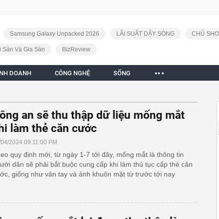
Samsung Galaxy Unpacked 2026
LÃI SUẤT DẬY SÓNG
CHỦ SHO
i Sản Và Gia Sản
BizReview
INH DOANH
CÔNG NGHỆ
SỐNG
ông an sẽ thu thập dữ liệu mống mắt
hi làm thẻ căn cước
/04/2024 09:11:00 PM
eo quy định mới, từ ngày 1-7 tới đây, mống mắt là thông tin
ười dân sẽ phải bắt buộc cung cấp khi làm thủ tục cấp thẻ căn
ớc, giống như vân tay và ảnh khuôn mặt từ trước tới nay