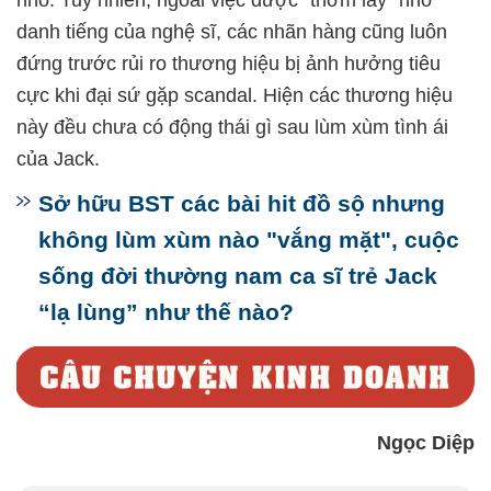
nhỏ. Tuy nhiên, ngoài việc được "thơm lây" nhờ
danh tiếng của nghệ sĩ, các nhãn hàng cũng luôn
đứng trước rủi ro thương hiệu bị ảnh hưởng tiêu
cực khi đại sứ gặp scandal. Hiện các thương hiệu
này đều chưa có động thái gì sau lùm xùm tình ái
của Jack.
Sở hữu BST các bài hit đồ sộ nhưng
không lùm xùm nào "vắng mặt", cuộc
sống đời thường nam ca sĩ trẻ Jack
“lạ lùng” như thế nào?
Ngọc Diệp