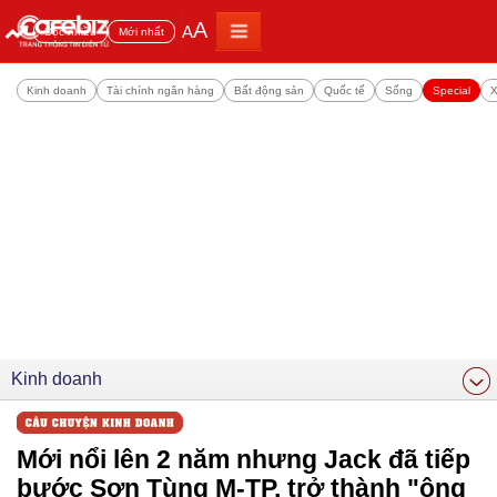
A
A
Đọc nhiều
Mới nhất
Kinh doanh
Tài chính ngân hàng
Bất động sản
Quốc tế
Sống
Special
X
Kinh doanh
Mới nổi lên 2 năm nhưng Jack đã tiếp
bước Sơn Tùng M-TP, trở thành "ông