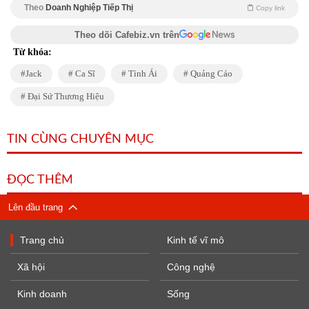
Theo
Doanh Nghiệp Tiếp Thị
Copy link
Theo dõi Cafebiz.vn trên
Từ khóa:
Jack
Ca Sĩ
Tình Ái
Quảng Cáo
Đại Sứ Thương Hiệu
TIN CÙNG CHUYÊN MỤC
ĐỌC THÊM
Lên đầu trang
Trang chủ
Kinh tế vĩ mô
Xã hội
Công nghệ
Kinh doanh
Sống