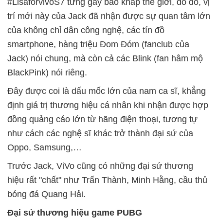
#LisaforvivoS7 từng gây bão khắp thế giới, do đó, vị
trí mới này của Jack đã nhận được sự quan tâm lớn
của không chỉ dân công nghệ, các tín đồ
smartphone, hàng triệu Đom Đóm (fanclub của
Jack) nói chung, mà còn cả các Blink (fan hâm mộ
BlackPink) nói riêng.
Đây được coi là dấu mốc lớn của nam ca sĩ, khẳng
định giá trị thương hiệu cá nhân khi nhận được hợp
đồng quảng cáo lớn từ hãng điện thoại, tương tự
như cách các nghệ sĩ khác trở thành đại sứ của
Oppo, Samsung,…
Trước Jack, ViVo cũng có những đại sứ thương
hiệu rất "chất" như Trấn Thành, Minh Hằng, cầu thủ
bóng đá Quang Hải.
Đại sứ thương hiệu game PUBG