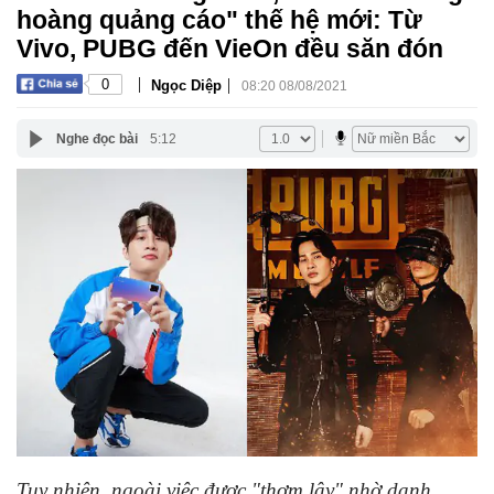
hoàng quảng cáo" thế hệ mới: Từ
Vivo, PUBG đến VieOn đều săn đón
|
|
0
Ngọc Diệp
08:20 08/08/2021
Nghe đọc bài
5:12
Tuy nhiên, ngoài việc được "thơm lây" nhờ danh