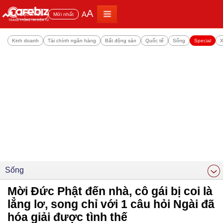
A
A
Đọc nhiều
Mới nhất
Kinh doanh
Tài chính ngân hàng
Bất động sản
Quốc tế
Sống
Special
X
Sống
Mời Đức Phật đến nhà, cô gái bị coi là
lẳng lơ, song chỉ với 1 câu hỏi Ngài đã
hóa giải được tình thế