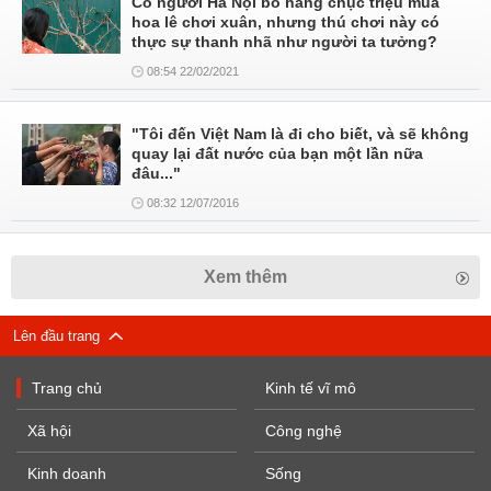
Có người Hà Nội bỏ hàng chục triệu mua
hoa lê chơi xuân, nhưng thú chơi này có
thực sự thanh nhã như người ta tưởng?
08:54 22/02/2021
"Tôi đến Việt Nam là đi cho biết, và sẽ không
quay lại đất nước của bạn một lần nữa
đâu..."
08:32 12/07/2016
Xem thêm
Lên đầu trang
Trang chủ
Kinh tế vĩ mô
Xã hội
Công nghệ
Kinh doanh
Sống