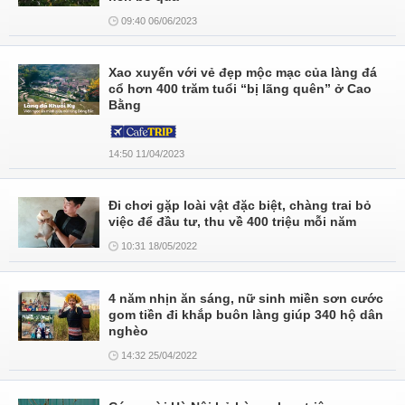
09:40 06/06/2023
Xao xuyến với vẻ đẹp mộc mạc của làng đá
cổ hơn 400 trăm tuổi “bị lãng quên” ở Cao
Bằng
14:50 11/04/2023
Đi chơi gặp loài vật đặc biệt, chàng trai bỏ
việc để đầu tư, thu về 400 triệu mỗi năm
10:31 18/05/2022
4 năm nhịn ăn sáng, nữ sinh miền sơn cước
gom tiền đi khắp buôn làng giúp 340 hộ dân
nghèo
14:32 25/04/2022