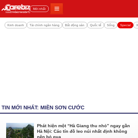
Đọc nhiều
Mới nhất
Kinh doanh
Tài chính ngân hàng
Bất động sản
Quốc tế
Sống
Special
X
TIN MỚI NHẤT: MIỀN SƠN CƯỚC
Phát hiện một “Hà Giang thu nhỏ” ngay gần
Hà Nội: Các tín đồ leo núi nhất định không
nên bỏ qua