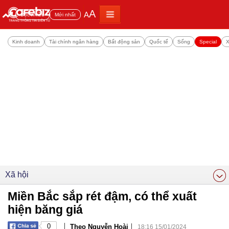
A
A
Đọc nhiều
Mới nhất
Kinh doanh
Tài chính ngân hàng
Bất động sản
Quốc tế
Sống
Special
X
Xã hội
Miền Bắc sắp rét đậm, có thể xuất
hiện băng giá
|
|
0
Theo Nguyễn Hoài
18:16 15/01/2024