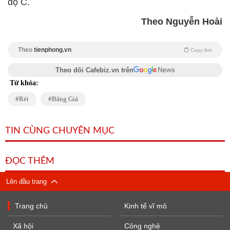
độ C.
Theo Nguyễn Hoài
Theo
tienphong.vn
Copy link
Theo dõi Cafebiz.vn trên
Từ khóa:
Rét
Băng Giá
TIN CÙNG CHUYÊN MỤC
ĐỌC THÊM
Lên đầu trang
Trang chủ
Kinh tế vĩ mô
Xã hội
Công nghệ