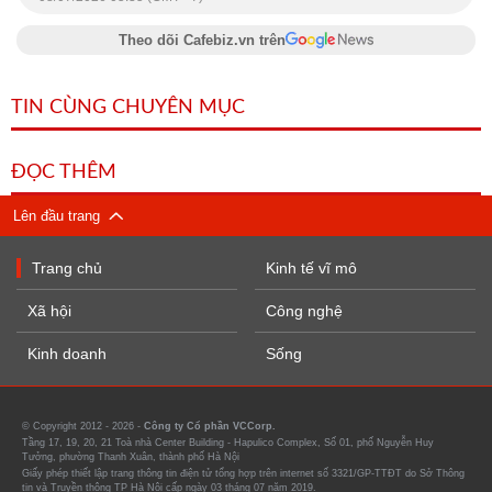
Theo dõi Cafebiz.vn trên
TIN CÙNG CHUYÊN MỤC
ĐỌC THÊM
Lên đầu trang
Trang chủ
Kinh tế vĩ mô
Xã hội
Công nghệ
Kinh doanh
Sống
© Copyright 2012 - 2026 -
Công ty Cổ phần VCCorp.
Tầng 17, 19, 20, 21 Toà nhà Center Building - Hapulico Complex, Số 01, phố Nguyễn Huy
Tưởng, phường Thanh Xuân, thành phố Hà Nội
Giấy phép thiết lập trang thông tin điện tử tổng hợp trên internet số 3321/GP-TTĐT do Sở Thông
tin và Truyền thông TP Hà Nội cấp ngày 03 tháng 07 năm 2019.