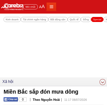
A
A
Đọc nhiều
Mới nhất
Kinh doanh
Tài chính ngân hàng
Bất động sản
Quốc tế
Sống
Special
X
Xã hội
Miền Bắc sắp đón mưa dông
|
|
0
Theo Nguyễn Hoài
11:17 08/07/2026