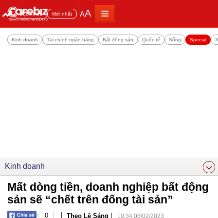
A
A
Đọc nhiều
Mới nhất
Kinh doanh
Tài chính ngân hàng
Bất động sản
Quốc tế
Sống
Special
X
Kinh doanh
Mất dòng tiền, doanh nghiệp bất động
sản sẽ “chết trên đống tài sản”
|
|
0
Theo Lê Sáng
10:34 08/02/2023