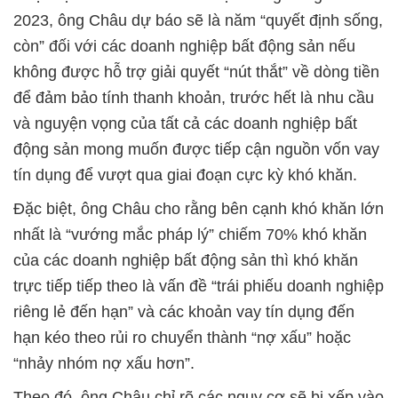
2023, ông Châu dự báo sẽ là năm “quyết định sống,
còn” đối với các doanh nghiệp bất động sản nếu
không được hỗ trợ giải quyết “nút thắt” về dòng tiền
để đảm bảo tính thanh khoản, trước hết là nhu cầu
và nguyện vọng của tất cả các doanh nghiệp bất
động sản mong muốn được tiếp cận nguồn vốn vay
tín dụng để vượt qua giai đoạn cực kỳ khó khăn.
Đặc biệt, ông Châu cho rằng bên cạnh khó khăn lớn
nhất là “vướng mắc pháp lý” chiếm 70% khó khăn
của các doanh nghiệp bất động sản thì khó khăn
trực tiếp tiếp theo là vấn đề “trái phiếu doanh nghiệp
riêng lẻ đến hạn” và các khoản vay tín dụng đến
hạn kéo theo rủi ro chuyển thành “nợ xấu” hoặc
“nhảy nhóm nợ xấu hơn”.
Theo đó, ông Châu chỉ rõ các nguy cơ sẽ bị xếp vào