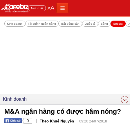
A
A
Đọc nhiều
Mới nhất
Kinh doanh
Tài chính ngân hàng
Bất động sản
Quốc tế
Sống
Special
X
Kinh doanh
M&A ngân hàng có được hâm nóng?
|
|
0
Theo Khuê Nguyễn
09:20 24/07/2018